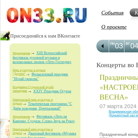
События
К
О проекте
Присоединяйся к нам ВКонтакте
03
0
ПН
ВТ
XIII Всероссийский
Мероприятия
фестиваль духовной музыки и
колокольных звонов «Лето Господне»
Концерты во 
Парк культуры и отдыха
Праздничны
"Дружба"
Фольклорный праздник
"Играй гармонь"
«НАСТРОЕ
Владимиро-Суздальский музей-
заповедник
XXIV Праздник Огурца
ВЕСНА»
Центральный парк культуры и
отдыха
Тематическая программа "С
07 марта 2024
Днём рождения, Центральный"
Владимирская об
(Концертный зал 
Фестиваль «Лето на
Мероприятия
Каменке. Суздаль: Слово-Звук на Реке»
Центральный парк культуры и
отдыха
Джазовый фестиваль «Музыка
Праздничный кон