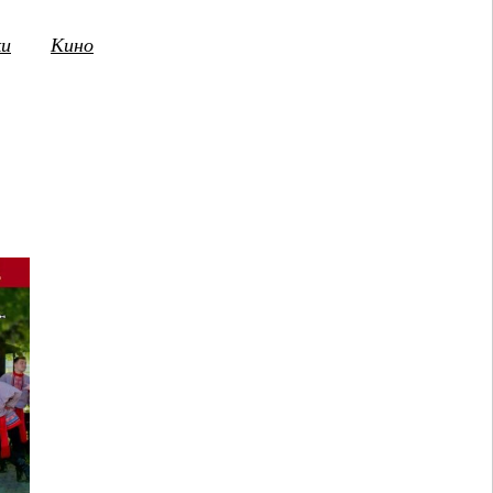
ки
Кино
3
14
15
16
17
18
19
20
21
2
ПТ
СБ
ВС
ПН
ВТ
СР
ЧТ
ПТ
СБ