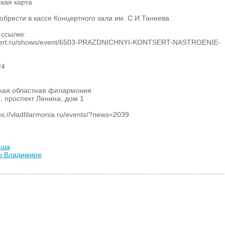
кая карта
брести в кассе Концертного зала им. С.И.Танеева.
 ссылке:
oncert.ru/shows/event/6503-PRAZDNICHNYI-KONTSERT-NASTROENIE-
24
кая областная филармония
р, проспект Ленина, дом 1
://vladfilarmonia.ru/events/?news=2039
иша
во Владимире