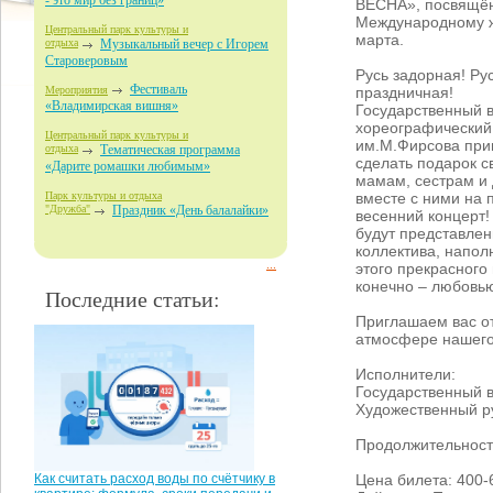
- это мир без границ»
ВЕСНА», посвящё
Международному 
Центральный парк культуры и
марта.
отдыха
Музыкальный вечер с Игорем
Староверовым
Русь задорная! Ру
Фестиваль
праздничная!
Мероприятия
«Владимирская вишня»
Государственный 
хореографический
Центральный парк культуры и
им.М.Фирсова при
отдыха
Тематическая программа
сделать подарок 
«Дарите ромашки любимым»
мамам, сестрам и
вместе с ними на
Парк культуры и отдыха
"Дружба"
Праздник «День балалайки»
весенний концерт
будут представле
коллектива, напо
...
этого прекрасного
конечно – любовь
Последние статьи:
Приглашаем вас от
атмосфере нашего 
Исполнители:
Государственный 
Художественный р
Продолжительность
Цена билета: 400-
Как считать расход воды по счётчику в