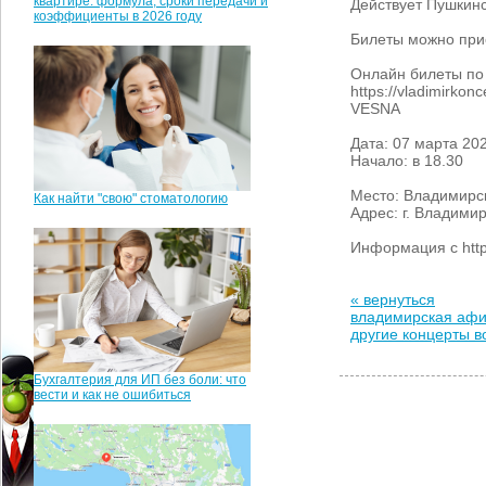
квартире: формула, сроки передачи и
Действует Пушкинс
коэффициенты в 2026 году
Билеты можно прио
Онлайн билеты по
https://vladimirk
VESNA
Дата: 07 марта 20
Начало: в 18.30
Место: Владимирс
Как найти "свою" стоматологию
Адрес: г. Владими
Информация с https
« вернуться
владимирская аф
другие концерты 
Бухгалтерия для ИП без боли: что
вести и как не ошибиться