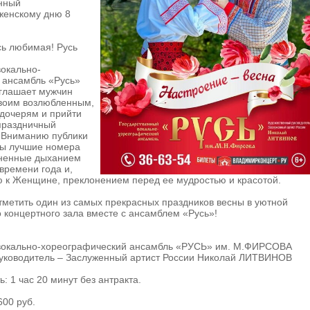
нный
женскому дню 8
сь любимая! Русь
вокально-
 ансамбль «Русь»
глашает мужчин
своим возлюбленным,
 дочерям и прийти
 праздничный
! Вниманию публики
ны лучшие номера
лненные дыханием
 времени года и,
ю к Женщине, преклонением перед ее мудростью и красотой.
метить один из самых прекрасных праздников весны в уютной
концертного зала вместе с ансамблем «Русь»!
вокально-хореографический ансамбль «РУСЬ» им. М.ФИРСОВА
уководитель – Заслуженный артист России Николай ЛИТВИНОВ
: 1 час 20 минут без антракта.
600 руб.