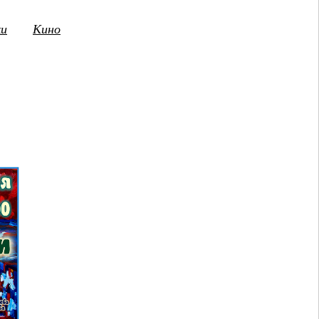
ки
Кино
3
14
15
16
17
18
19
20
21
2
ПТ
СБ
ВС
ПН
ВТ
СР
ЧТ
ПТ
СБ