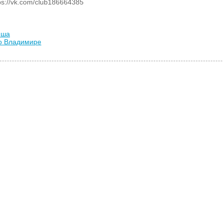
s://vk.com/club186664385
иша
во Владимире