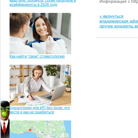
квартире: формула, сроки передачи и
Информация с http
коэффициенты в 2026 году
« вернуться
владимирская аф
другие концерты 
Как найти "свою" стоматологию
Бухгалтерия для ИП без боли: что
вести и как не ошибиться