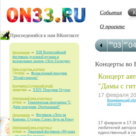
События
К
О проекте
Присоединяйся к нам ВКонтакте
03
0
ПН
ВТ
XIII Всероссийский
Мероприятия
фестиваль духовной музыки и
колокольных звонов «Лето Господне»
Концерты во 
Парк культуры и отдыха
Концерт ав
"Дружба"
Фольклорный праздник
"Играй гармонь"
"Дамы с ги
Владимиро-Суздальский музей-
заповедник
XXIV Праздник Огурца
17 февраля 2
Центральный парк культуры и
Владимирский обл
отдыха
Тематическая программа "С
искусств
Днём рождения, Центральный"
Фестиваль «Лето на
Мероприятия
Каменке. Суздаль: Слово-Звук на Реке»
17 февраля в 17.
любителей авторс
Центральный парк культуры и
отдыха
Джазовый фестиваль «Музыка
единственный в се