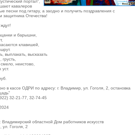
кустический портал",
ашают кавалеров
е песни под гитару, а заодно и получить поздравления с
 защитника Отечества!
 ждут!
ацанки и барышни,
т,
касаются клавишей,
шрут.
ь, выплакать, высказать
 грусть,
 смело, неистово,
 уст.
руб.
о в кассе ОДРИ по адресу: г. Владимир, ул. Гоголя, 2, остановка
щадь"
922) 32-21-77, 32-74-45
2024
 Владимирский областной Дом работников искусств
 ул. Гоголя, 2