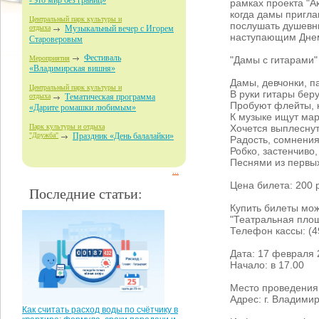
- это мир без границ»
рамках проекта "А
когда дамы пригл
Центральный парк культуры и
послушать душевны
отдыха
Музыкальный вечер с Игорем
наступающим Днем
Староверовым
Фестиваль
"Дамы с гитарами"
Мероприятия
«Владимирская вишня»
Дамы, девчонки, п
Центральный парк культуры и
В руки гитары беру
отдыха
Тематическая программа
Пробуют флейты, 
«Дарите ромашки любимым»
К музыке ищут мар
Хочется выплеснут
Парк культуры и отдыха
"Дружба"
Праздник «День балалайки»
Радость, сомнения,
Робко, застенчиво,
Песнями из первых
...
Цена билета: 200 
Последние статьи:
Купить билеты можн
"Театральная пло
Телефон кассы: (4
Дата:
17 февраля 
Начало: в 17.00
Место проведения:
Адрес: г. Владимир,
Как считать расход воды по счётчику в