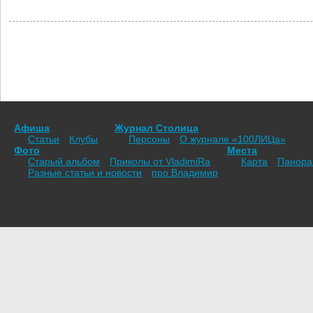
Афиша
Журнал Столица
Статьи
Клубы
Персоны
О журнале «100ЛИЦа»
Фото
Места
Старый альбом
Приколы от VladimiRа
Карта
Панор
Разные статьи и новости
про Владимир