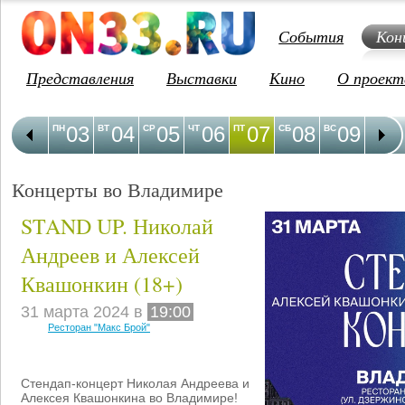
События
Кон
Представления
Выставки
Кино
О проект
03
04
05
06
07
08
09
1
ПН
ВТ
СР
ЧТ
ПТ
СБ
ВС
ПН
Концерты во Владимире
STAND UP. Николай
Андреев и Алексей
Квашонкин (18+)
31 марта 2024 в
19:00
Ресторан "Макс Брой"
Стендап-концерт Николая Андреева и
Алексея Квашонкина во Владимире!