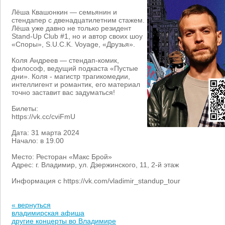
Лёша Квашонкин — семьянин и
стендапер с двенадцатилетним стажем.
Лёша уже давно не только резидент
Stand-Up Club #1, но и автор своих шоу
«Споры», S.U.C.K. Voyage, «Друзья».
Коля Андреев — стендап-комик,
философ, ведущий подкаста «Пустые
дни». Коля - магистр трагикомедии,
интеллигент и романтик, его материал
точно заставит вас задуматься!
Билеты:
https://vk.cc/cviFmU
Дата: 31 марта 2024
Начало: в 19.00
Место: Ресторан «Макс Брой»
Адрес: г. Владимир, ул. Дзержинского, 11, 2-й этаж
Информация с https://vk.com/vladimir_standup_tour
« вернуться
владимирская афиша
другие концерты во Владимире