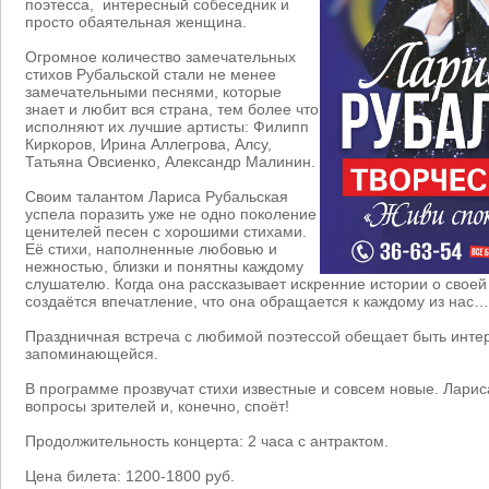
поэтесса, интересный собеседник и
просто обаятельная женщина.
Огромное количество замечательных
стихов Рубальской стали не менее
замечательными песнями, которые
знает и любит вся страна, тем более что
исполняют их лучшие артисты: Филипп
Киркоров, Ирина Аллегрова, Алсу,
Татьяна Овсиенко, Александр Малинин.
Своим талантом Лариса Рубальская
успела поразить уже не одно поколение
ценителей песен с хорошими стихами.
Её стихи, наполненные любовью и
нежностью, близки и понятны каждому
слушателю. Когда она рассказывает искренние истории о своей 
создаётся впечатление, что она обращается к каждому из нас…
Праздничная встреча с любимой поэтессой обещает быть инте
запоминающейся.
В программе прозвучат стихи известные и совсем новые. Ларис
вопросы зрителей и, конечно, споёт!
Продолжительность концерта: 2 часа с антрактом.
Цена билета: 1200-1800 руб.