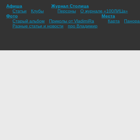
Афиша
Журнал Столица
Статьи
Клубы
Персоны
О журнале «100ЛИЦа»
Фото
Места
Старый альбом
Приколы от VladimiRа
Карта
Панор
Разные статьи и новости
про Владимир