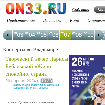
События
Кон
Представления
Выставки
Кино
О проект
03
04
05
06
07
08
09
1
ПН
ВТ
СР
ЧТ
ПТ
СБ
ВС
ПН
Концерты во Владимире
Творческий вечер Ларисы
Рубальской «Живи
спокойно, страна!»
26 апреля 2024 в
18:30
Владимирская областная филармония
(Концертный зал им.Танеева)
Лариса Рубальская - известная