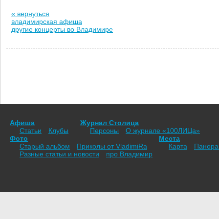
« вернуться
владимирская афиша
другие концерты во Владимире
Афиша
Журнал Столица
Статьи
Клубы
Персоны
О журнале «100ЛИЦа»
Фото
Места
Старый альбом
Приколы от VladimiRа
Карта
Панор
Разные статьи и новости
про Владимир