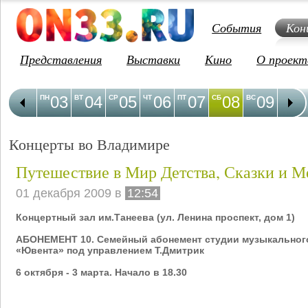
События
Кон
Представления
Выставки
Кино
О проект
03
04
05
06
07
08
09
1
ПН
ВТ
СР
ЧТ
ПТ
СБ
ВС
ПН
Концерты во Владимире
Путешествие в Мир Детства, Сказки и М
01 декабря 2009 в
12:54
Концертный зал им.Танеева (ул. Ленина проспект, дом 1)
АБОНЕМЕНТ 10. Семейный абонемент студии музыкальног
«Ювента» под управлением Т.Дмитрик
6 октября - 3 марта. Начало в 18.30