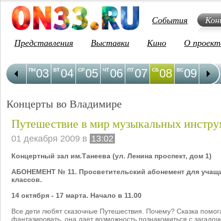
События
Кон
Представления
Выставки
Кино
О проект
03
04
05
06
07
08
09
1
ПН
ВТ
СР
ЧТ
ПТ
СБ
ВС
ПН
Концерты во Владимире
Путешествие в мир музыкальных инстру
01 декабря 2009 в
13:02
Концертный зал им.Танеева (ул. Ленина проспект, дом 1)
АБОНЕМЕНТ № 11. Просветительский абонемент для учащ
классов.
14 октября - 17 марта. Начало в 11.00
Все дети любят сказочные Путешествия. Почему? Сказка помог
фантазировать, она дает возможность познакомиться с загадо