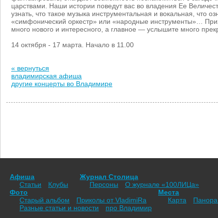
царствами. Наши истории поведут вас во владения Ее Величе
узнать, что такое музыка инструментальная и вокальная, что 
«симфонический оркестр» или «народные инструменты»… Прих
много нового и интересного, а главное — услышите много прек
14 октября - 17 марта. Начало в 11.00
« вернуться
владимирская афиша
другие концерты во Владимире
Афиша
Журнал Столица
Статьи
Клубы
Персоны
О журнале «100ЛИЦа»
Фото
Места
Старый альбом
Приколы от VladimiRа
Карта
Панор
Разные статьи и новости
про Владимир