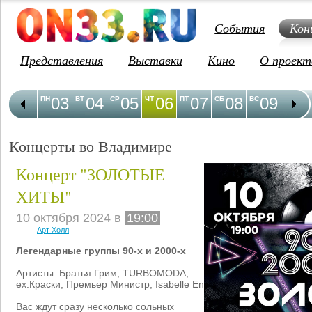
События
Кон
Представления
Выставки
Кино
О проект
03
04
05
06
07
08
09
1
ПН
ВТ
СР
ЧТ
ПТ
СБ
ВС
ПН
Концерты во Владимире
Концерт "ЗОЛОТЫЕ
ХИТЫ"
10 октября 2024 в
19:00
Арт Холл
Легендарные группы 90-х и 2000-х
Артисты: Братья Грим, TURBOMODA,
ex.Краски, Премьер Министр, Isabelle En
Вас ждут сразу несколько сольных