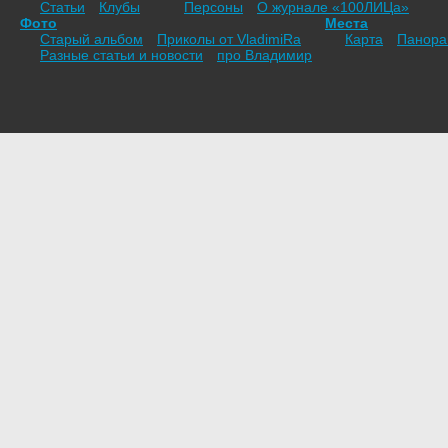
Статьи
Клубы
Персоны
О журнале «100ЛИЦа»
Фото
Места
Старый альбом
Приколы от VladimiRа
Карта
Панор
Разные статьи и новости
про Владимир