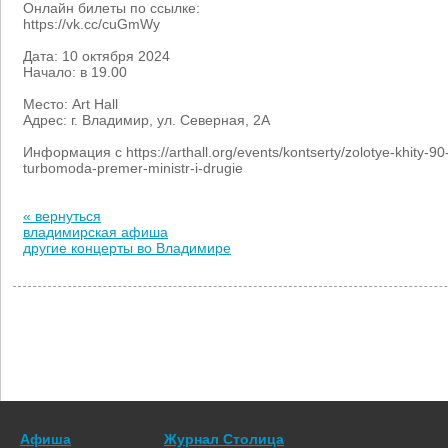
Онлайн билеты по ссылке:
https://vk.cc/cuGmWy
Дата: 10 октября 2024
Начало: в 19.00
Место: Art Hall
Адрес: г. Владимир, ул. Северная, 2А
Информация с https://arthall.org/events/kontserty/zolotye-khity-90
turbomoda-premer-ministr-i-drugie
« вернуться
владимирская афиша
другие концерты во Владимире
Афиша
Журнал Столица