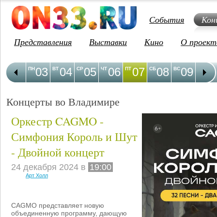
События
Кон
Представления
Выставки
Кино
О проект
03
04
05
06
07
08
09
1
ПН
ВТ
СР
ЧТ
ПТ
СБ
ВС
ПН
Концерты во Владимире
Оркестр CAGMO -
Симфония Король и Шут
- Двойной концерт
24 декабря 2024 в
19:00
Арт Холл
CAGMO представляет новую
объединенную программу, дающую