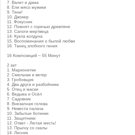
7. Валет и дама
8. Ели мясо мужики
9. Тяни!
10. Джокер
11. Фокусник
12. Помнят с горечью древляне
13. Сапоги мертвеца
14. Кукла колдуна
15. Воспоминания о былой любви
16. Танец злобного гения
16 Композиций ~ 55 Минут
2 акт
1. Марионетки
2. Смельчак и ветер
3. Гробовщик
4. Два друга и разбойники
5. Отец и маски
6. Ведьма и Осёл
7. Садовник
8. Внезапная голова
9. Невеста палача
10. Забытые ботинки
11. Защитники
12. Ответ - Лютая месть!
13. Прыгну со скалы
14. Лесник