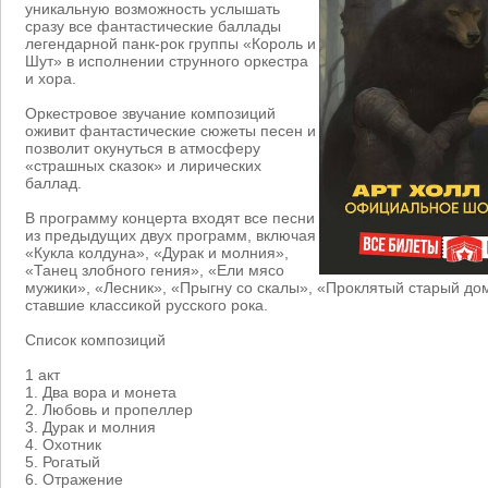
уникальную возможность услышать
сразу все фантастические баллады
легендарной панк-рок группы «Король и
Шут» в исполнении струнного оркестра
и хора.
Оркестровое звучание композиций
оживит фантастические сюжеты песен и
позволит окунуться в атмосферу
«страшных сказок» и лирических
баллад.
В программу концерта входят все песни
из предыдущих двух программ, включая
«Кукла колдуна», «Дурак и молния»,
«Танец злобного гения», «Ели мясо
мужики», «Лесник», «Прыгну со скалы», «Проклятый старый дом
ставшие классикой русского рока.
Список композиций
1 акт
1. Два вора и монета
2. Любовь и пропеллер
3. Дурак и молния
4. Охотник
5. Рогатый
6. Отражение