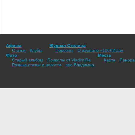
Афиша
Журнал Столица
Статьи
Клубы
Персоны
О журнале «100ЛИЦа»
Фото
Места
Старый альбом
Приколы от VladimiRа
Карта
Панор
Разные статьи и новости
про Владимир