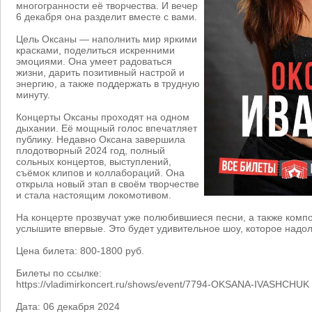
многогранности её творчества. И вечер
6 декабря она разделит вместе с вами.
Цель Оксаны — наполнить мир яркими
красками, поделиться искренними
эмоциями. Она умеет радоваться
жизни, дарить позитивный настрой и
энергию, а также поддержать в трудную
минуту.
Концерты Оксаны проходят на одном
дыхании. Её мощный голос впечатляет
публику. Недавно Оксана завершила
плодотворный 2024 год, полный
сольных концертов, выступлений,
съёмок клипов и коллабораций. Она
открыла новый этап в своём творчестве
и стала настоящим локомотивом.
На концерте прозвучат уже полюбившиеся песни, а также комп
услышите впервые. Это будет удивительное шоу, которое надол
Цена билета: 800-1800 руб.
Билеты по ссылке:
https://vladimirkoncert.ru/shows/event/7794-OKSANA-IVASHCHUK
Дата: 06 декабря 2024