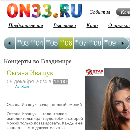
События
Кон
Представления
Выставки
Кино
О проект
03
04
05
06
07
08
09
1
ПН
ВТ
СР
ЧТ
ПТ
СБ
ВС
ПН
Концерты во Владимире
Оксана Иващук
06 декабря 2024 в
19:00
Арт Холл
Оксана Иващук: вечер, полный эмоций
Оксана Иващук — талантливая
исполнительница, трудолюбию которой
можно только позавидовать. Каждый её
концерт — это доказательство