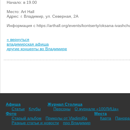
Начало: в 19.00
Место: Art Hall
Адрес: г. Владимир, ул. Северная, 2А
Информация с https://arthall.org/events/kontserty/oksana-ivashch
« вернуться
владимирская афиша
другие концерты во Владимире
Афиша
Журнал Столица
Статьи
Клубы
Персоны
О журнале «100ЛИЦа»
Фото
Места
Старый альбом
Приколы от VladimiRа
Карта
Панор
Разные статьи и новости
про Владимир