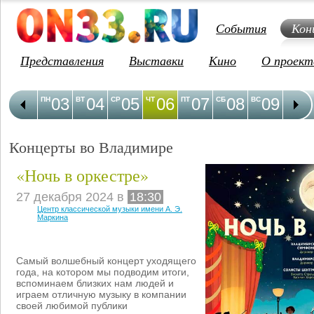
События
Кон
Представления
Выставки
Кино
О проект
03
04
05
06
07
08
09
1
ПН
ВТ
СР
ЧТ
ПТ
СБ
ВС
ПН
Концерты во Владимире
«Ночь в оркестре»
27 декабря 2024 в
18:30
Центр классической музыки имени А. Э.
Маркина
Самый волшебный концерт уходящего
года, на котором мы подводим итоги,
вспоминаем близких нам людей и
играем отличную музыку в компании
своей любимой публики