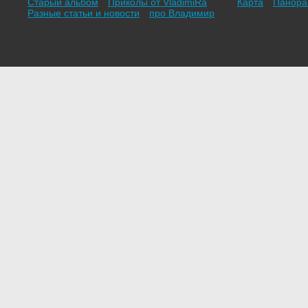
Старый альбом
Приколы от VladimiRа
Карта
Панор
Разные статьи и новости
про Владимир