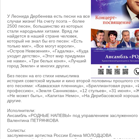
У Леонида Дербенева есть песни на все
случаи жизни! На счету поэта – более
2500 песен, большинство из которых
стали народными хитами. Вряд ли
найдется в нашей стране человек,
который не знал бы его песен: «Есть
только миг», «Все могут короли»,
«Остров Невезения», «Гадалка», «Куда
уходит детство», «Этот мир придуман
не нами», «Три белых коня», «Лучший
город Земли» и многих других.
Без песен на его стихи немыслима
история советской музыки и кино второй половины прошлого с
его песнями: «Кавказская пленница», «Бриллиантовая рука», 
профессию», «Земля Санникова», «12 стульев», «31 июня», «Ж
«Не может быть», «Капитан Немо», «На Дерибасовской хороша
другие.
Исполнители:
Ансамбль «РОДНЫЕ НАПЕВЫ» под управлением заслуженного
Валентина ПЕТРАЧКОВА
Солисты:
заслуженная артистка России Елена МОЛОДЦОВА