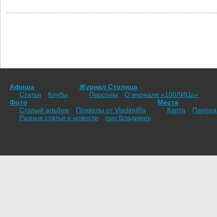
Афиша
Журнал Столица
Статьи
Клубы
Персоны
О журнале «100ЛИЦа»
Фото
Места
Старый альбом
Приколы от VladimiRа
Карта
Панор
Разные статьи и новости
про Владимир