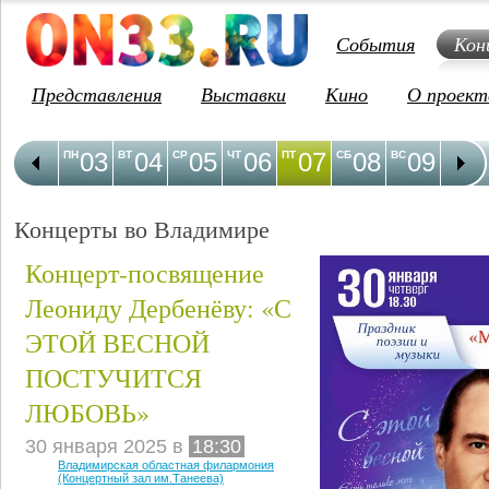
События
Кон
Представления
Выставки
Кино
О проект
03
04
05
06
07
08
09
1
ПН
ВТ
СР
ЧТ
ПТ
СБ
ВС
ПН
Концерты во Владимире
Концерт-посвящение
Леониду Дербенёву: «С
ЭТОЙ ВЕСНОЙ
ПОСТУЧИТСЯ
ЛЮБОВЬ»
30 января 2025 в
18:30
Владимирская областная филармония
(Концертный зал им.Танеева)