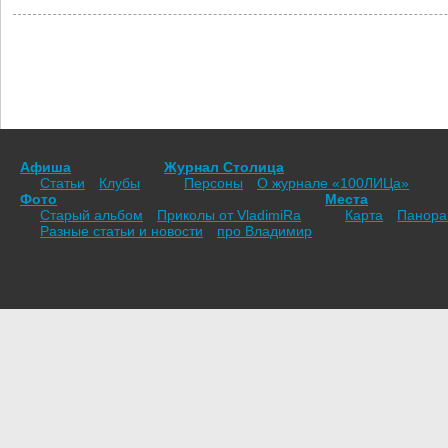
Афиша
Журнал Столица
Статьи
Клубы
Персоны
О журнале «100ЛИЦа»
Фото
Места
Старый альбом
Приколы от VladimiRа
Карта
Панор
Разные статьи и новости
про Владимир