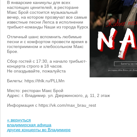
В январские каникулы для всех
настоящих ценителей, в ресторане
Макс Брой состоится музыкальный
вечер, на котором прозвучат все самые
известные песни Лепса в исполнении
трибьют-команды Nаши из города Курск.
Отличный шанс вспомнить любимые
песни и с комфортом провести время в
гостеприимном и хлебосольном Макс
Брое.
Сбор гостей с 17:30, а начало трибьют-
концерта строго в 18 часов.
Не опаздывайте, пожалуйста
Билеты: https://thlk.ru/PLLMn
Место: ресторан Макс Брой
Адрес: г. Владимир. ул. Дзержинского, д. 11, 2 этаж
Информация с https://vk.com/max_brau_rest
« вернуться
владимирская афиша
другие концерты во Владимире