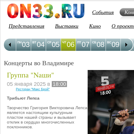
События
Кон
Представления
Выставки
Кино
О проект
03
04
05
06
07
08
09
1
ПН
ВТ
СР
ЧТ
ПТ
СБ
ВС
ПН
Концерты во Владимире
Группа "Nаши"
05 января 2025 в
18:00
Ресторан "Макс Брой"
Трибьют Лепса
Творчество Григория Викторовича Лепса
является настоящим культурным
пластом нашей страны и вызывает
отклик в сердцах многочисленных
поклонников.