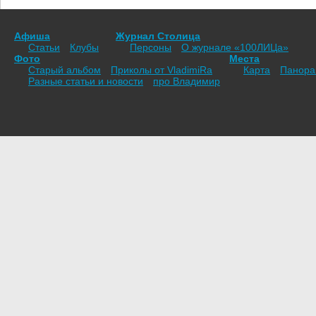
Афиша
Журнал Столица
Статьи
Клубы
Персоны
О журнале «100ЛИЦа»
Фото
Места
Старый альбом
Приколы от VladimiRа
Карта
Панор
Разные статьи и новости
про Владимир