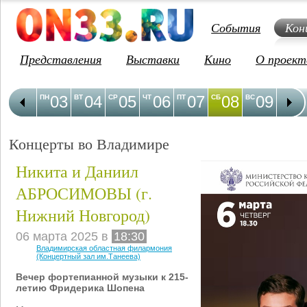
События
Кон
Представления
Выставки
Кино
О проект
03
04
05
06
07
08
09
1
ПН
ВТ
СР
ЧТ
ПТ
СБ
ВС
ПН
Концерты во Владимире
Никита и Даниил
АБРОСИМОВЫ (г.
Нижний Новгород)
06 марта 2025 в
18:30
Владимирская областная филармония
(Концертный зал им.Танеева)
Вечер фортепианной музыки к 215-
летию Фридерика Шопена