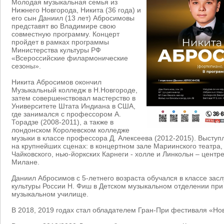
Молодая музыкальная семья из
Нижнего Новгорода, Никита (36 года) и
его сын Даниил (13 лет) Абросимовы
представят во Владимире свою
совместную программу. Концерт
пройдет в рамках программы
Министерства культуры РФ
«Всероссийские филармонические
сезоны».
Никита Абросимов окончил
Музыкальный колледж в Н.Новгороде,
затем совершенствовал мастерство в
Университете Штата Индиана в США,
где занимался с профессором А.
Торадзе (2008-2011), а также в
лондонском Королевском колледже
музыки в классе профессора Д. Алексеева (2012-2015). Высту
на крупнейших сценах: в концертном зале Мариинского театра,
Чайковского, нью-йоркских Карнеги - холле и Линкольн – центр
Милане.
Даниил Абросимов с 5-летнего возраста обучался в классе зас
культуры России Н. Фиш в Детском музыкальном отделении пр
музыкальном училище.
В 2018, 2019 годах стал обладателем Гран-При фестиваля «Но