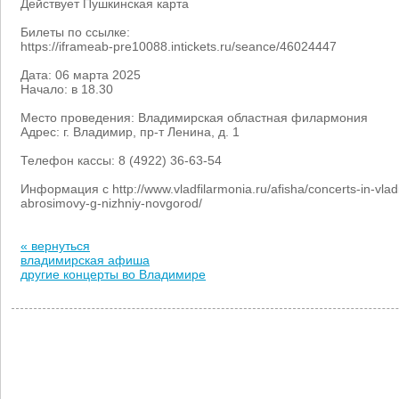
Действует Пушкинская карта
Билеты по ссылке:
https://iframeab-pre10088.intickets.ru/seance/46024447
Дата: 06 марта 2025
Начало: в 18.30
Место проведения: Владимирская областная филармония
Адрес: г. Владимир, пр-т Ленина, д. 1
Телефон кассы: 8 (4922) 36-63-54
Информация с http://www.vladfilarmonia.ru/afisha/concerts-in-vladimi
abrosimovy-g-nizhniy-novgorod/
« вернуться
владимирская афиша
другие концерты во Владимире