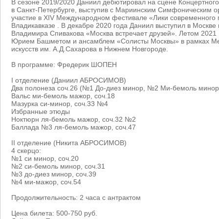
В сезоне 2019/2020 Даниил дебютировал на сцене Концертного
в Санкт-Петербурге, выступив с Мариинским Симфоническим ор
участие в XIV Международном фестивале «Лики современного п
Владикавказе . В декабре 2020 года Даниил выступил в Москве
Владимира Спивакова «Москва встречает друзей». Летом 2021 
Юрием Башметом и ансамблем «Солисты Москвы» в рамках М
искусств им. А.Д.Сахарова в Нижнем Новгороде.
В программе: Фредерик ШОПЕН
I отделение (Даниил АБРОСИМОВ)
Два полонеза соч.26 (№1 До-диез минор, №2 Ми-бемоль минор
Вальс ми-бемоль мажор, соч.18
Мазурка си-минор, соч.33 №4
Избранные этюды
Ноктюрн ля-бемоль мажор, соч.32 №2
Баллада №3 ля-бемоль мажор, соч.47
II отделение (Никита АБРОСИМОВ)
4 скерцо:
№1 си минор, соч.20
№2 си-бемоль минор, соч.31
№3 до-диез минор, соч.39
№4 ми-мажор, соч.54
Продолжительность: 2 часа с антрактом
Цена билета: 500-750 руб.