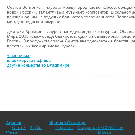
Сергей Войтенко – лауреат международных конкурсов, облада
новой России», талантливый музыкант, композитор. В сольноми
признан одним из ведущих баянистов современности. Заплеча
международных конкурсах.
Дмитрий Храмков – лауреат международных конкурсов, Облад
Мира 2000 года» среди баянистов, один из самых яркихпредст
России. В послужном списке Дмитриянеоднократные блестящи
престижных всемирных конкурсах.
« вернуться
владимирская афиша
другие концерты во Владимире
Афиша
Журнал Столица
Статьи
Клубы
Персоны
О журнале «100ЛИЦа»
Фото
Места