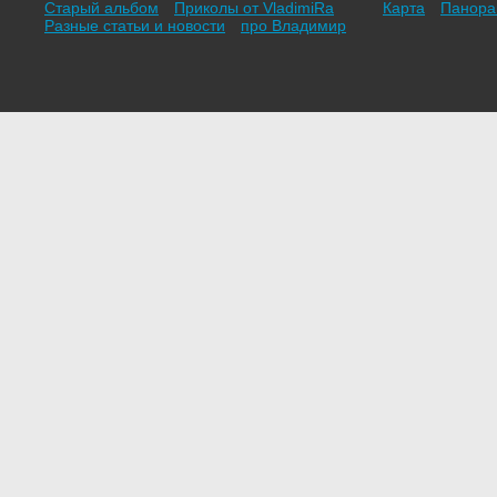
Старый альбом
Приколы от VladimiRа
Карта
Панор
Разные статьи и новости
про Владимир