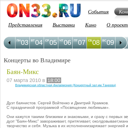
События
Кон
Представления
Выставки
Кино
О проект
03
04
05
06
07
08
09
1
ПН
ВТ
СР
ЧТ
ПТ
СБ
ВС
ПН
Концерты во Владимире
Баян-Микс
07 марта 2010 в
18:00
Владимирская областная филармония (Концертный зал им.Танеева)
Дуэт баянистов. Сергей Войтенко и Дмитрий Храмков.
С праздничной программой «Посвящение любимым».
Они кажутся такими близкими и знакомыми, и сразу с первых з
дуэт "Баян-Микс" завораживает, притягивает, околдовывает,ман
творчество и себя. Музыка в их исполнениизаряжает энергией и