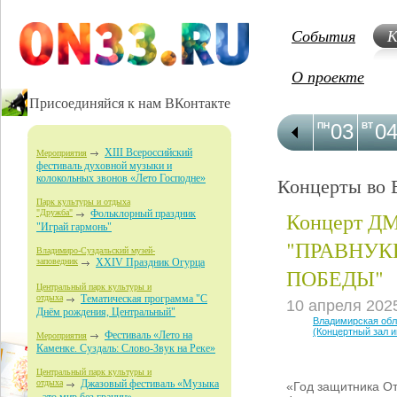
События
К
О проекте
Присоединяйся к нам ВКонтакте
03
0
ПН
ВТ
XIII Всероссийский
Мероприятия
фестиваль духовной музыки и
колокольных звонов «Лето Господне»
Концерты во 
Парк культуры и отдыха
Концерт 
"Дружба"
Фольклорный праздник
"Играй гармонь"
"ПРАВНУК
Владимиро-Суздальский музей-
заповедник
XXIV Праздник Огурца
ПОБЕДЫ"
Центральный парк культуры и
отдыха
Тематическая программа "С
10 апреля 202
Днём рождения, Центральный"
Владимирская об
(Концертный зал 
Фестиваль «Лето на
Мероприятия
Каменке. Суздаль: Слово-Звук на Реке»
Центральный парк культуры и
отдыха
Джазовый фестиваль «Музыка
«Год защитника О