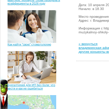
квартире: формула, сроки передачи и
коэффициенты в 2026 году
Дата: 10 апреля 2
Начало: в 18.30
Место проведени
Адрес: г. Владими
Информация с http:/
muzykalnoy-shkoly-
« вернуться
Как найти "свою" стоматологию
владимирская аф
другие концерты 
Бухгалтерия для ИП без боли: что
вести и как не ошибиться