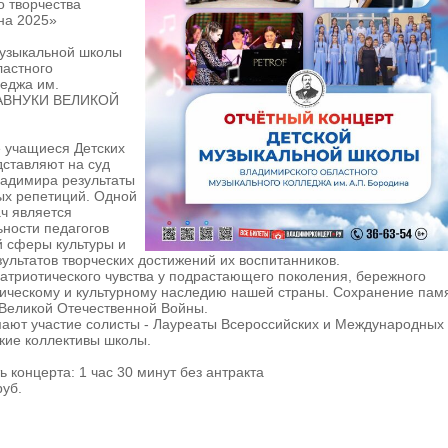
о творчества
на 2025»
музыкальной школы
ластного
леджа им.
РАВНУКИ ВЕЛИКОЙ
 учащиеся Детских
дставляют на суд
ладимира результаты
ых репетиций. Одной
ч является
ности педагогов
й сферы культуры и
ультатов творческих достижений их воспитанников.
патриотического чувства у подрастающего поколения, бережного
рическому и культурному наследию нашей страны. Сохранение пам
 Великой Отечественной Войны.
мают участие солисты - Лауреаты Всероссийских и Международных
ские коллективы школы.
 концерта: 1 час 30 минут без антракта
руб.