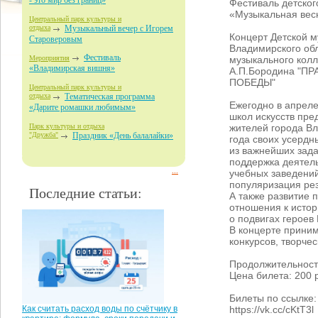
- это мир без границ»
Фестиваль детског
«Музыкальная вес
Центральный парк культуры и
отдыха
Музыкальный вечер с Игорем
Концерт Детской 
Староверовым
Владимирского об
Фестиваль
музыкального кол
Мероприятия
«Владимирская вишня»
А.П.Бородина "П
ПОБЕДЫ"
Центральный парк культуры и
отдыха
Тематическая программа
Ежегодно в апреле
«Дарите ромашки любимым»
школ искусств пре
жителей города В
Парк культуры и отдыха
"Дружба"
Праздник «День балалайки»
года своих усердн
из важнейших зада
поддержка деятель
...
учебных заведени
популяризация рез
Последние статьи:
А также развитие 
отношения к исто
о подвигах героев
В концерте прини
конкурсов, творче
Продолжительность
Цена билета: 200 
Билеты по ссылке:
https://vk.cc/cKtT3l
Как считать расход воды по счётчику в