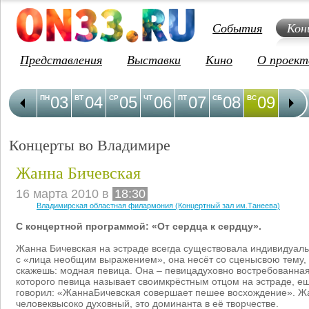
События
Кон
Представления
Выставки
Кино
О проект
03
04
05
06
07
08
09
1
ПН
ВТ
СР
ЧТ
ПТ
СБ
ВС
ПН
Концерты во Владимире
Жанна Бичевская
16 марта 2010 в
18:30
Владимирская областная филармония (Концертный зал им.Танеева)
С концертной программой: «От сердца к сердцу».
Жанна Бичевская на эстраде всегда существовала индивидуаль
с «лица необщим выражением», она несёт со сценысвою тему, 
скажешь: модная певица. Она – певицадуховно востребованная
которого певица называет своимкрёстным отцом на эстраде, ещ
говорил: «ЖаннаБичевская совершает пешее восхождение». Ж
человеквысоко духовный, это доминанта в её творчестве.