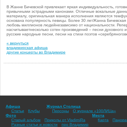
В Жанне Бичевской привлекает яркая индивидуальность, готовн
привычными эстрадными канонами. Отличные вокальные данны
материалу, оригинальная манера исполнения являются темфу
основана популярность певицы. Более 30 летЖанна Бичевская 
любовь миллионов людейнезависимо от национальности. Репер
насчитываетнесколько сотен произведений – песни духовного 
русские народные песни, песни на стихи поэтов «серебряногов
« вернуться
владимирская афиша
другие концерты во Владимире
Афиша
Журнал Столица
Статьи
Клубы
Персоны
О журнале «100ЛИЦа»
Фото
Места
Старый альбом
Приколы от VladimiRа
Карта
Панор
Разные статьи и новости
про Владимир