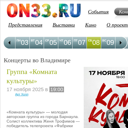
События
Кон
Представления
Выставки
Кино
О проект
03
04
05
06
07
08
09
1
ПН
ВТ
СР
ЧТ
ПТ
СБ
ВС
ПН
Концерты во Владимире
Группа «Комната
культуры»
17 ноября 2025 в
19:00
Арт Холл
«Комната культуры» — молодая
авторская группа из города Барнаула.
Солист коллектива Женя Трофимов —
победитель телепроекта «Фабрики