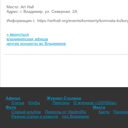
Место: Art Hall
Адрес: г. Владимир, ул. Северная, 2А
Информация с https://arthall.org/events/kontserty/komnata-kultur
« вернуться
владимирская афиша
другие концерты во Владимире
Афиша
Журнал Столица
Статьи
Клубы
Персоны
О журнале «100ЛИЦа»
Фото
Места
Старый альбом
Приколы от VladimiRа
Карта
Панор
Разные статьи и новости
про Владимир