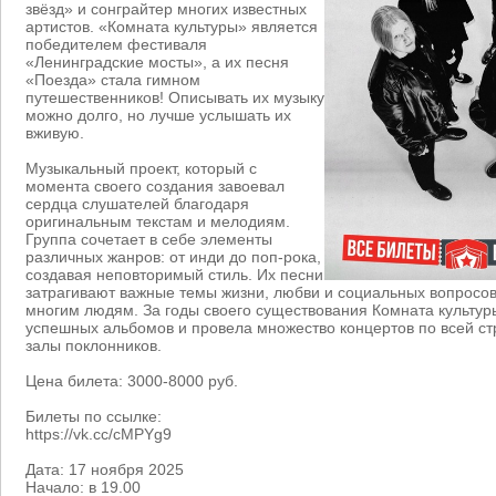
звёзд» и сонграйтер многих известных
артистов. «Комната культуры» является
победителем фестиваля
«Ленинградские мосты», а их песня
«Поезда» стала гимном
путешественников! Описывать их музыку
можно долго, но лучше услышать их
вживую.
Музыкальный проект, который с
момента своего создания завоевал
сердца слушателей благодаря
оригинальным текстам и мелодиям.
Группа сочетает в себе элементы
различных жанров: от инди до поп-рока,
создавая неповторимый стиль. Их песни
затрагивают важные темы жизни, любви и социальных вопросов,
многим людям. За годы своего существования Комната культур
успешных альбомов и провела множество концертов по всей ст
залы поклонников.
Цена билета: 3000-8000 руб.
Билеты по ссылке:
https://vk.cc/cMPYg9
Дата: 17 ноября 2025
Начало: в 19.00