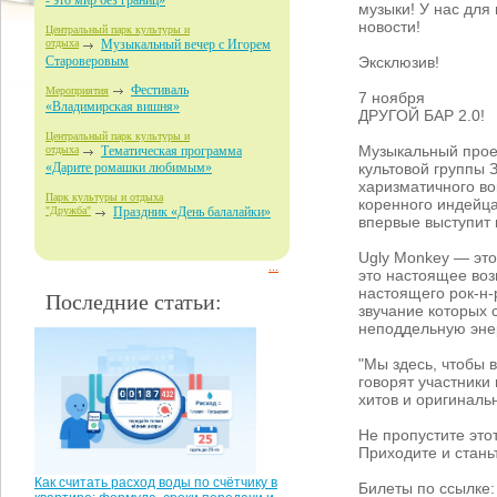
- это мир без границ»
музыки! У нас для
новости!
Центральный парк культуры и
отдыха
Музыкальный вечер с Игорем
Эксклюзив!
Староверовым
Фестиваль
Мероприятия
7 ноября
«Владимирская вишня»
ДРУГОЙ БАР 2.0!
Центральный парк культуры и
Музыкальный проек
отдыха
Тематическая программа
культовой группы 
«Дарите ромашки любимым»
харизматичного во
Парк культуры и отдыха
коренного индейц
"Дружба"
Праздник «День балалайки»
впервые выступит
Ugly Monkey — это
...
это настоящее во
настоящего рок-н-
Последние статьи:
звучание которых 
неподдельную энер
"Мы здесь, чтобы 
говорят участники
хитов и оригиналь
Не пропустите это
Приходите и стань
Как считать расход воды по счётчику в
Билеты по ссылке: