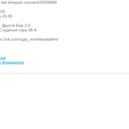
s-lair.timepad.ru/event/3589588/
025
в 20.00
 Другой Бар 2.0
 Студёная гора 36 А
s://vk.com/ugly_monkeyvladimir
иша
во Владимире