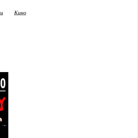
ки
Кино
3
14
15
16
17
18
19
20
21
2
ПТ
СБ
ВС
ПН
ВТ
СР
ЧТ
ПТ
СБ