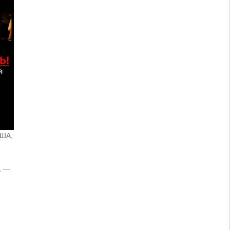
США,
, —