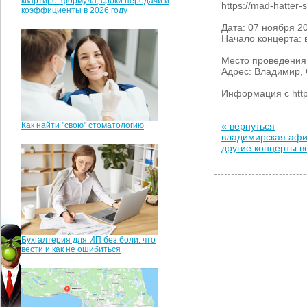
квартире: формула, сроки передачи и
https://mad-hatter-
коэффициенты в 2026 году
Дата: 07 ноября 2
Начало концерта: 
Место проведения:
Адрес: Владимир,
Информация с http
Как найти "свою" стоматологию
« вернуться
владимирская аф
другие концерты 
Бухгалтерия для ИП без боли: что
вести и как не ошибиться