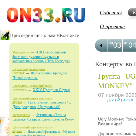
События
К
О проекте
Присоединяйся к нам ВКонтакте
03
0
ПН
ВТ
XIII Всероссийский
Мероприятия
фестиваль духовной музыки и
колокольных звонов «Лето Господне»
Концерты во 
Парк культуры и отдыха
Группа "U
"Дружба"
Фольклорный праздник
"Играй гармонь"
MONKEY"
Владимиро-Суздальский музей-
заповедник
XXIV Праздник Огурца
07 ноября 202
Центральный парк культуры и
ДРУГОЙ БАР 2.0
отдыха
Тематическая программа "С
Днём рождения, Центральный"
Фестиваль «Лето на
Мероприятия
Ugly Monkey: Рок-
Каменке. Суздаль: Слово-Звук на Реке»
Владимире!
Центральный парк культуры и
отдыха
Джазовый фестиваль «Музыка
Дорогие меломаны