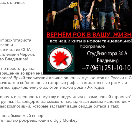
 вас отличные
т экс-гитариста
Звери и
калиста из США,
а племени Чероки,
 во Владимире!
 не просто группа,
звращение во времена
ролла! Яркий творческий альянс опытных музыкантов из России и 
сочетает в себе мощные гитарные рифы, зажигательные ритмы и
гию, вдохновленную золотой эпохой рока 70-х годов.
вернуть искренность в музыку и поделиться с вами нашей страстью"
 группы. На концерте вы сможете насладиться живым исполнением
ных композиций, которые заставят ваше сердце биться в такт.
т незабываемый вечер!
те частью рок-революции с Ugly Monkey!