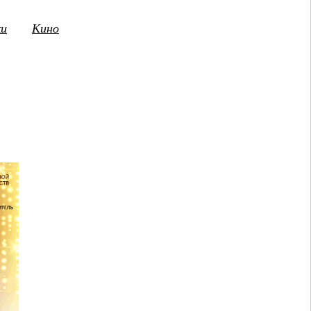
ки
Кино
3
14
15
16
17
18
19
20
21
2
ПТ
СБ
ВС
ПН
ВТ
СР
ЧТ
ПТ
СБ