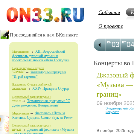
События
К
О проекте
Присоединяйся к нам ВКонтакте
03
0
ПН
ВТ
XIII Всероссийский
Мероприятия
фестиваль духовной музыки и
колокольных звонов «Лето Господне»
Концерты во 
Парк культуры и отдыха
Джазовый ф
"Дружба"
Фольклорный праздник
"Играй гармонь"
«Музыка — 
Владимиро-Суздальский музей-
заповедник
XXIV Праздник Огурца
границ»
Центральный парк культуры и
отдыха
Тематическая программа "С
09 ноября 202
Днём рождения, Центральный"
Владимирский обл
искусств
Фестиваль «Лето на
Мероприятия
Каменке. Суздаль: Слово-Звук на Реке»
Центральный парк культуры и
отдыха
Джазовый фестиваль «Музыка
9 ноября 2025 год