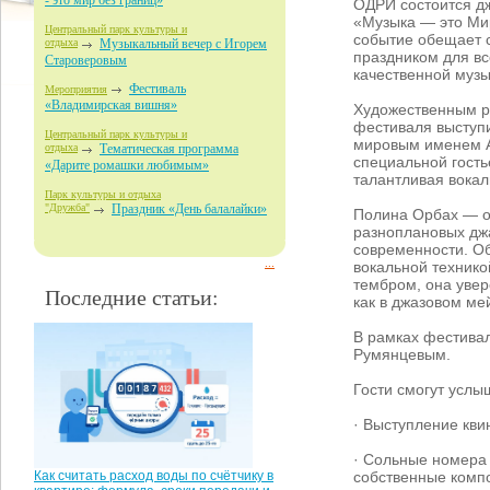
- это мир без границ»
ОДРИ состоится д
«Музыка — это Мир
Центральный парк культуры и
событие обещает 
отдыха
Музыкальный вечер с Игорем
праздником для вс
Староверовым
качественной музы
Фестиваль
Мероприятия
«Владимирская вишня»
Художественным р
фестиваля выступи
Центральный парк культуры и
мировым именем А
отдыха
Тематическая программа
специальной гость
«Дарите ромашки любимым»
талантливая вокал
Парк культуры и отдыха
"Дружба"
Праздник «День балалайки»
Полина Орбах — о
разноплановых дж
современности. О
...
вокальной технико
тембром, она увер
Последние статьи:
как в джазовом ме
В рамках фестива
Румянцевым.
Гости смогут услы
· Выступление кви
· Сольные номера 
собственные комп
Как считать расход воды по счётчику в