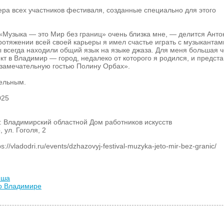
ра всех участников фестиваля, созданные специально для этого
Музыка — это Мир без границ» очень близка мне, — делится Анто
отяжении всей своей карьеры я имел счастье играть с музыкантам
ы всегда находили общий язык на языке джаза. Для меня большая ч
ект в Владимир — город, недалеко от которого я родился, и предста
 замечательную гостью Полину Орбах».
тельным.
025
 Владимирский областной Дом работников искусств
 ул. Гоголя, 2
//vladodri.ru/events/dzhazovyj-festival-muzyka-jeto-mir-bez-granic/
иша
во Владимире