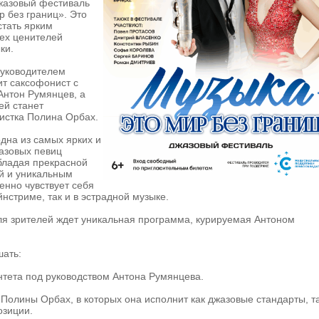
жазовый фестиваль
 без границ». Это
стать ярким
ех ценителей
ки.
уководителем
т саксофонист с
нтон Румянцев, а
ей станет
истка Полина Орбах.
дна из самых ярких и
азовых певиц
бладая прекрасной
й и уникальным
енно чувствует себя
йнстриме, так и в эстрадной музыке.
ля зрителей ждет уникальная программа, курируемая Антоном
шать:
нтета под руководством Антона Румянцева.
Полины Орбах, в которых она исполнит как джазовые стандарты, та
озиции.