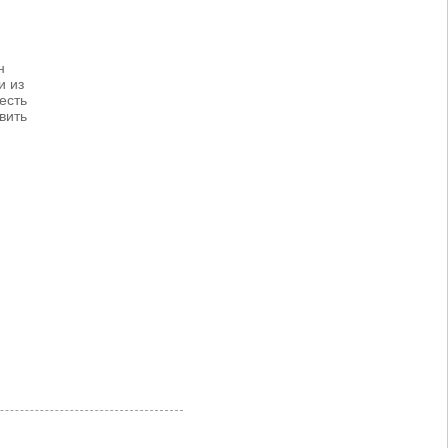
н
и из
есть
вить