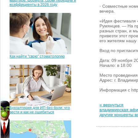
квартире: формула, сроки передачи и
коэффициенты в 2026 году
· Совместные номе
вечера.
«Идея фестиваля «
Румянцев. — На пр
разных стран, и м
привезти этот про
его жителям нашу
Вход по пригласи
Как найти "свою" стоматологию
Дата: 09 ноября 2
Начало: в 18.00
Место проведения:
Адрес: г. Владимир,
Информация с https:
« вернуться
Бухгалтерия для ИП без боли: что
владимирская аф
вести и как не ошибиться
другие концерты 