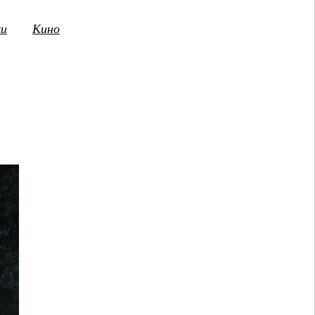
ки
Кино
3
14
15
16
17
18
19
20
21
2
ПТ
СБ
ВС
ПН
ВТ
СР
ЧТ
ПТ
СБ