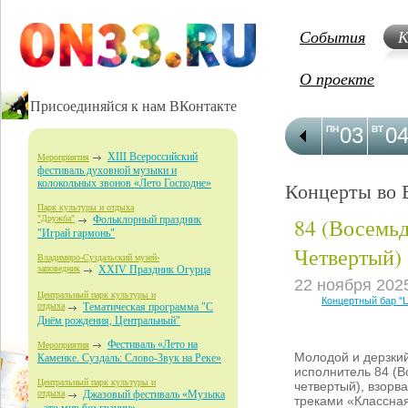
События
К
О проекте
Присоединяйся к нам ВКонтакте
03
0
ПН
ВТ
XIII Всероссийский
Мероприятия
фестиваль духовной музыки и
колокольных звонов «Лето Господне»
Концерты во 
Парк культуры и отдыха
84 (Восемь
"Дружба"
Фольклорный праздник
"Играй гармонь"
Четвертый)
Владимиро-Суздальский музей-
заповедник
XXIV Праздник Огурца
22 ноября 202
Центральный парк культуры и
Концертный бар "
отдыха
Тематическая программа "С
Днём рождения, Центральный"
Фестиваль «Лето на
Мероприятия
Молодой и дерзкий
Каменке. Суздаль: Слово-Звук на Реке»
исполнитель 84 (
Центральный парк культуры и
четвертый), взорв
отдыха
Джазовый фестиваль «Музыка
треками «Классная