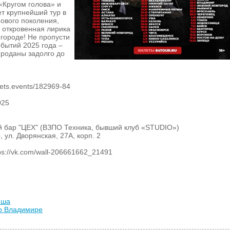
«Кругом голова» и
т крупнейший тур в
нового поколения,
 откровенная лирика
 городе! Не пропусти
обытий 2025 года –
проданы задолго до
ckets.events/182969-84
025
й бар "ЦЕХ" (ВЗПО Техника, бывший клуб «STUDIO»)
, ул. Дворянская, 27А, корп. 2
s://vk.com/wall-206661662_21491
иша
во Владимире