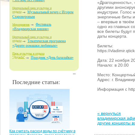
- это мир без границ»
«Драгоценность», 
другими анонсируе
Центральный парк культуры и
индустрии. Голос 
отдыха
Музыкальный вечер с Игорем
энергичные биты и
Староверовым
– впервые в твоём
Фестиваль
Мероприятия
одно из главных с
«Владимирская вишня»
все билеты будут 
даты концерта.
Центральный парк культуры и
отдыха
Тематическая программа
Билеты:
«Дарите ромашки любимым»
https://vladimir.qti
Парк культуры и отдыха
"Дружба"
Праздник «День балалайки»
Дата: 22 ноября 2
Начало: в 20.00
...
Место: Концертны
Адрес: г. Владимир
Последние статьи:
Информация с http
« вернуться
владимирская аф
другие концерты 
Как считать расход воды по счётчику в