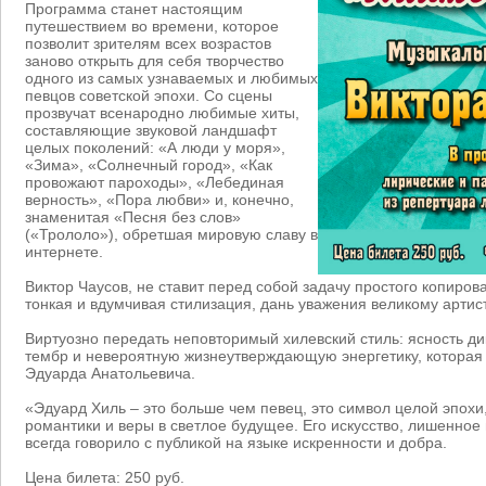
Программа станет настоящим
путешествием во времени, которое
позволит зрителям всех возрастов
заново открыть для себя творчество
одного из самых узнаваемых и любимых
певцов советской эпохи. Со сцены
прозвучат всенародно любимые хиты,
составляющие звуковой ландшафт
целых поколений: «А люди у моря»,
«Зима», «Солнечный город», «Как
провожают пароходы», «Лебединая
верность», «Пора любви» и, конечно,
знаменитая «Песня без слов»
(«Трололо»), обретшая мировую славу в
интернете.
Виктор Чаусов, не ставит перед собой задачу простого копирова
тонкая и вдумчивая стилизация, дань уважения великому артист
Виртуозно передать неповторимый хилевский стиль: ясность д
тембр и невероятную жизнеутверждающую энергетику, которая 
Эдуарда Анатольевича.
«Эдуард Хиль – это больше чем певец, это символ целой эпохи
романтики и веры в светлое будущее. Его искусство, лишенно
всегда говорило с публикой на языке искренности и добра.
Цена билета: 250 руб.