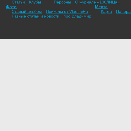
Статьи
Клубы
Персоны
О журнале «100ЛИЦа»
Фото
Места
Старый альбом
Приколы от VladimiRа
Карта
Панор
Разные статьи и новости
про Владимир