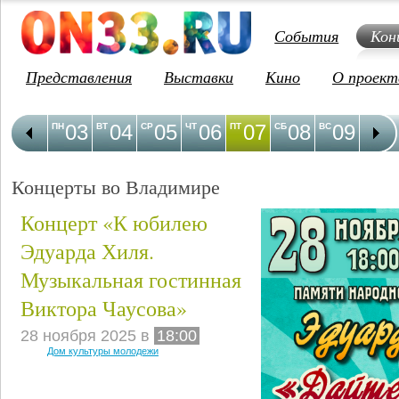
События
Кон
Представления
Выставки
Кино
О проект
03
04
05
06
07
08
09
1
ПН
ВТ
СР
ЧТ
ПТ
СБ
ВС
ПН
Концерты во Владимире
Концерт «К юбилею
Эдуарда Хиля.
Музыкальная гостинная
Виктора Чаусова»
28 ноября 2025 в
18:00
Дом культуры молодежи