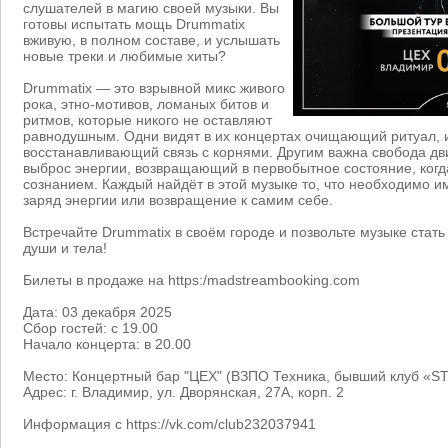
слушателей в магию своей музыки. Вы
готовы испытать мощь Drummatix
вживую, в полном составе, и услышать
новые треки и любимые хиты?
Drummatix — это взрывной микс живого
рока, этно-мотивов, ломаных битов и
ритмов, которые никого не оставляют
равнодушным. Одни видят в их концертах очищающий ритуал,
восстанавливающий связь с корнями. Другим важна свобода д
выброс энергии, возвращающий в первобытное состояние, когд
сознанием. Каждый найдёт в этой музыке то, что необходимо и
заряд энергии или возвращение к самим себе.
Встречайте Drummatix в своём городе и позвольте музыке стат
души и тела!
Билеты в продаже на https:/madstreambooking.com
Дата: 03 декабря 2025
Сбор гостей: с 19.00
Начало концерта: в 20.00
Место: Концертный бар "ЦЕХ" (ВЗПО Техника, бывший клуб «S
Адрес: г. Владимир, ул. Дворянская, 27А, корп. 2
Информация с https://vk.com/club232037941