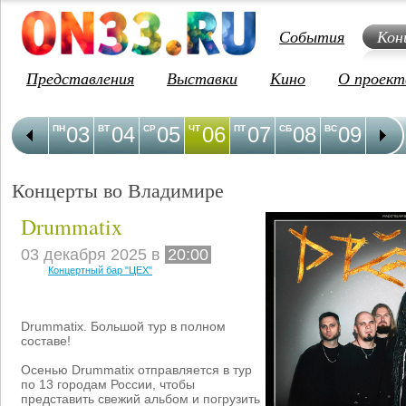
События
Кон
Представления
Выставки
Кино
О проект
03
04
05
06
07
08
09
1
ПН
ВТ
СР
ЧТ
ПТ
СБ
ВС
ПН
Концерты во Владимире
Drummatix
03 декабря 2025 в
20:00
Концертный бар "ЦЕХ"
Drummatix. Большой тур в полном
составе!
Осенью Drummatix отправляется в тур
по 13 городам России, чтобы
представить свежий альбом и погрузить