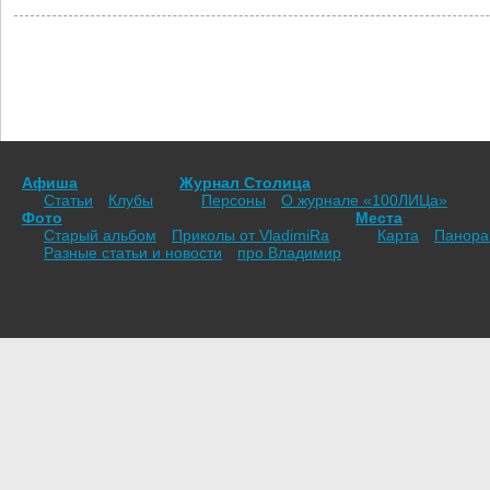
Афиша
Журнал Столица
Статьи
Клубы
Персоны
О журнале «100ЛИЦа»
Фото
Места
Старый альбом
Приколы от VladimiRа
Карта
Панор
Разные статьи и новости
про Владимир