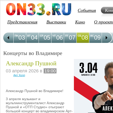
События
Кон
Представления
Выставки
Кино
О проект
03
04
05
06
07
08
09
1
ПН
ВТ
СР
ЧТ
ПТ
СБ
ВС
ПН
Концерты во Владимире
Александр Пушной
03 апреля 2026 в
19:00
Арт Холл
Александр Пушной во Владимире!
3 апреля музыкант и
мультиинструменталист Александр
Пушной и «ОТП Студио» отыграют
большой концерт во владимирском Арт-