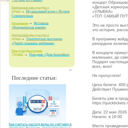
- это мир без границ»
концерт Образцово
«Детская хореогр
Центральный парк культуры и
«УЛЫБКА»
отдыха
Музыкальный вечер с Игорем
«ТОТ САМЫЙ ПУТ
Староверовым
Фестиваль
Мероприятия
Это не просто выс
«Владимирская вишня»
это история, расс
Центральный парк культуры и
В программу войду
отдыха
Тематическая программа
рекордное количес
«Дарите ромашки любимым»
Парк культуры и отдыха
В концерте примут
"Дружба"
Праздник «День балалайки»
маленьких, до сам
Подарят настоящий 
всех, всех!
...
Не пропустите!
Последние статьи:
Цена билета: 400 
Действует Пушкинс
Билеты уже в прод
https://quicktickets
Дата: 22 мая 2026
Начало: в 18:00
Как считать расход воды по счётчику в
Место проведения: