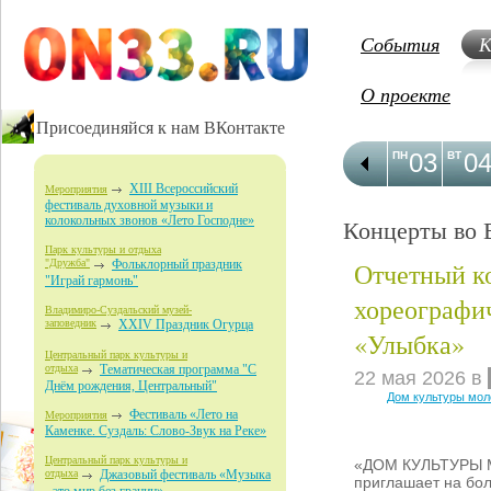
События
К
О проекте
Присоединяйся к нам ВКонтакте
03
0
ПН
ВТ
XIII Всероссийский
Мероприятия
фестиваль духовной музыки и
колокольных звонов «Лето Господне»
Концерты во 
Парк культуры и отдыха
Отчетный к
"Дружба"
Фольклорный праздник
"Играй гармонь"
хореографи
Владимиро-Суздальский музей-
заповедник
XXIV Праздник Огурца
«Улыбка»
Центральный парк культуры и
отдыха
Тематическая программа "С
22 мая 2026 в
Днём рождения, Центральный"
Дом культуры мо
Фестиваль «Лето на
Мероприятия
Каменке. Суздаль: Слово-Звук на Реке»
Центральный парк культуры и
«ДОМ КУЛЬТУРЫ
отдыха
Джазовый фестиваль «Музыка
приглашает на бо