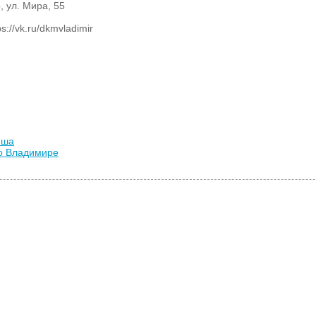
, ул. Мира, 55
://vk.ru/dkmvladimir
иша
во Владимире