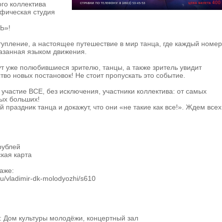
го коллектива
афическая студия
Ь»!
тупление, а настоящее путешествие в мир танца, где каждый номе
казанная языком движения.
т уже полюбившиеся зрителю, танцы, а также зритель увидит
тво новых постановок! Не стоит пропускать это событие.
 участие ВСЕ, без исключения, участники коллектива: от самых
ых больших!
праздник танца и докажут, что они «не такие как все!». Ждем всех
рублей
кая карта
аже:
.ru/vladimir-dk-molodyozhi/s610
 Дом культуры молодёжи, концертный зал