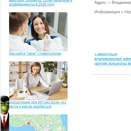
квартире: формула, сроки передачи и
Адрес: г. Владимир
коэффициенты в 2026 году
Информация с https
Как найти "свою" стоматологию
« вернуться
владимирская аф
другие концерты 
Бухгалтерия для ИП без боли: что
вести и как не ошибиться