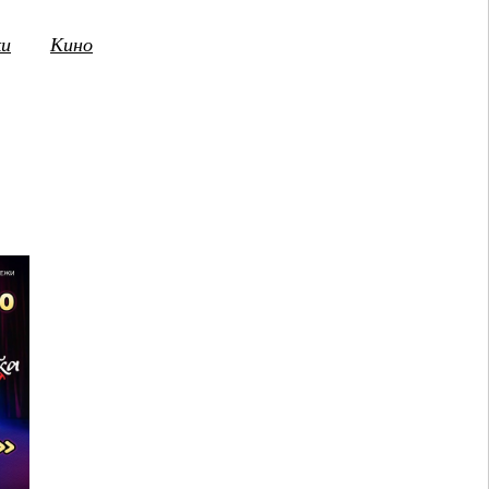
ки
Кино
3
14
15
16
17
18
19
20
21
2
ПТ
СБ
ВС
ПН
ВТ
СР
ЧТ
ПТ
СБ