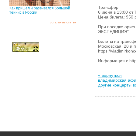
Трансфер
Как пришёл и развивался большой
6 июня в 13:00 от
теннис в России
Цена билета: 950 
остальные статьи
При посадке ори
ЭКСПЕДИЦИЯ"
Билеты на трансфе
Московская, 28 и п
https://vladimirkon
Информация с http
« вернуться
владимирская аф
другие концерты 