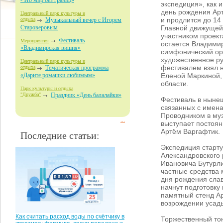
- это мир без границ»
экспедиция», как и
день рождения Ар
Центральный парк культуры и
и продлится до 14
отдыха
Музыкальный вечер с Игорем
Главной движущей
Староверовым
участником проек
Фестиваль
Мероприятия
остается Владими
«Владимирская вишня»
симфонический ор
художественное ру
Центральный парк культуры и
фестивалем взял н
отдыха
Тематическая программа
Еленой Маркиной,
«Дарите ромашки любимым»
области.
Парк культуры и отдыха
"Дружба"
Праздник «День балалайки»
Фестиваль в нынеш
связанных с имена
Проводником в му
...
выступает постоя
Артём Варгафтик.
Последние статьи:
Экспедиция старту
Александровского
Ивановича Бутурли
частные средства 
дня рождения слав
начнут подготовку
памятный стенд А
возрождении усадь
Как считать расход воды по счётчику в
Торжественный то