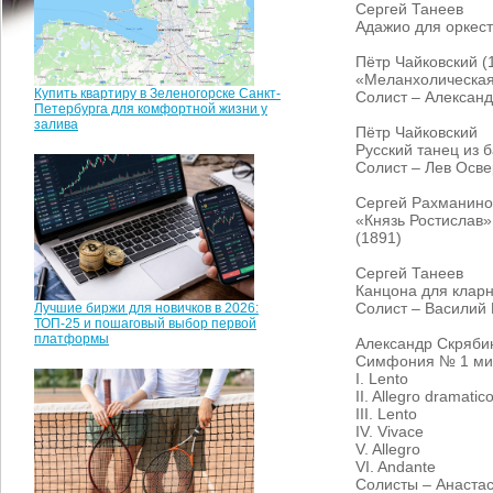
Сергей Танеев
Адажио для оркест
Пётр Чайковский (
«Меланхолическая 
Купить квартиру в Зеленогорске Санкт-
Солист – Александ
Петербурга для комфортной жизни у
залива
Пётр Чайковский
Русский танец из 
Солист – Лев Осве
Сергей Рахманино
«Князь Ростислав»
(1891)
Сергей Танеев
Канцона для кларн
Солист – Василий
Лучшие биржи для новичков в 2026:
ТОП-25 и пошаговый выбор первой
платформы
Александр Скряби
Симфония № 1 ми м
I. Lento
II. Allegro dramatic
III. Lento
IV. Vivace
V. Allegro
VI. Andante
Солисты – Анаста