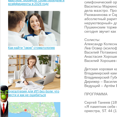
квартире: формула, сроки передачи и
симфонический ор
коэффициенты в 2026 году
Василисы Маркино
дела маэстро. Про
Рахманинова и Ск
абсолютный рарите
нерукотворный» дл
Пушкинским торжес
сегодня звучит как
Солисты:
Александр Колесни
Как найти "свою" стоматологию
Лев Освер (ксило
Василий Потамано
Анастасия Хороше
Василий Хорошев 
Детская хоровая к
Владимирский кам
Владимирский Губ
Дирижер – Васили
Ведущий – Артём 
Бухгалтерия для ИП без боли: что
ПРОГРАММА
вести и как не ошибиться
Сергей Танеев (1
«Я памятник себе 
оркестра, ST. 44 (