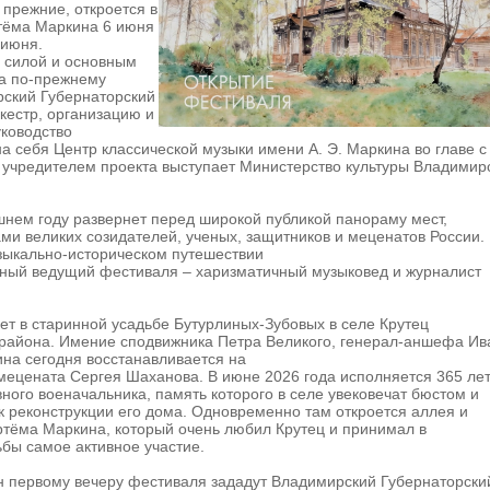
 прежние, откроется в
тёма Маркина 6 июня
 июня.
 силой и основным
та по-прежнему
рский Губернаторский
кестр, организацию и
ководство
а себя Центр классической музыки имени А. Э. Маркина во главе с
 учредителем проекта выступает Министерство культуры Владимир
нем году развернет перед широкой публикой панораму мест,
ми великих созидателей, ученых, защитников и меценатов России.
зыкально-историческом путешествии
нный ведущий фестиваля – харизматичный музыковед и журналист
ет в старинной усадьбе Бутурлиных-Зубовых в селе Крутец
 района. Имение сподвижника Петра Великого, генерал-аншефа Ив
на сегодня восстанавливается на
мецената Сергея Шаханова. В июне 2026 года исполняется 365 лет
ного военачальника, память которого в селе увековечат бюстом и
 к реконструкции его дома. Одновременно там откроется аллея и
ртёма Маркина, который очень любил Крутец и принимал в
бы самое активное участие.
н первому вечеру фестиваля зададут Владимирский Губернаторски