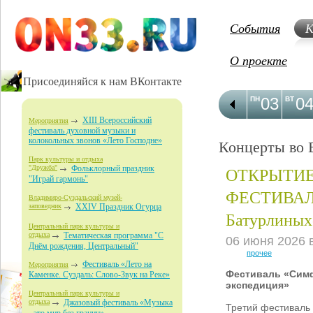
События
К
О проекте
Присоединяйся к нам ВКонтакте
03
0
ПН
ВТ
XIII Всероссийский
Мероприятия
фестиваль духовной музыки и
колокольных звонов «Лето Господне»
Концерты во 
Парк культуры и отдыха
ОТКРЫТИ
"Дружба"
Фольклорный праздник
"Играй гармонь"
ФЕСТИВАЛЯ
Владимиро-Суздальский музей-
заповедник
XXIV Праздник Огурца
Батурлиных
Центральный парк культуры и
отдыха
Тематическая программа "С
06 июня 2026 
Днём рождения, Центральный"
прочее
Фестиваль «Лето на
Мероприятия
Фестиваль «Сим
Каменке. Суздаль: Слово-Звук на Реке»
экспедиция»
Центральный парк культуры и
отдыха
Джазовый фестиваль «Музыка
Третий фестиваль