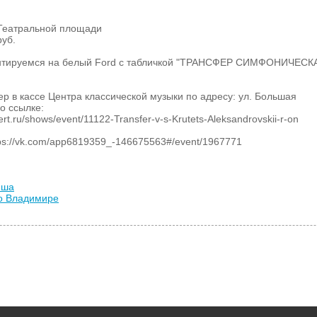
 Театральной площади
руб.
ентируемся на белый Ford с табличкой "ТРАНСФЕР СИМФОНИЧЕСК
р в кассе Центра классической музыки по адресу: ул. Большая
о ссылке:
cert.ru/shows/event/11122-Transfer-v-s-Krutets-Aleksandrovskii-r-on
s://vk.com/app6819359_-146675563#/event/1967771
иша
во Владимире