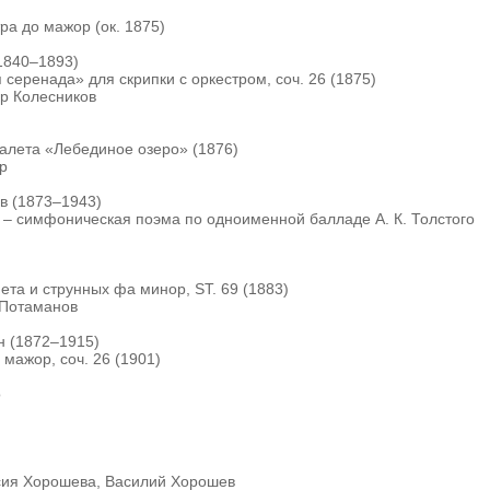
ра до мажор (ок. 1875)
1840–1893)
серенада» для скрипки с оркестром, соч. 26 (1875)
р Колесников
балета «Лебединое озеро» (1876)
р
в (1873–1943)
 – симфоническая поэма по одноименной балладе А. К. Толстого
ета и струнных фа минор, ST. 69 (1883)
 Потаманов
н (1872–1915)
ажор, соч. 26 (1901)
o
сия Хорошева, Василий Хорошев