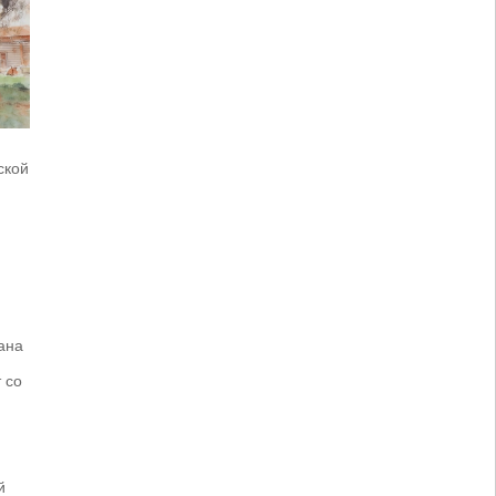
ской
ана
 со
й