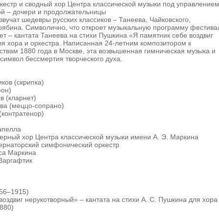
кестр и сводный хор Центра классической музыки под управление
й – дочери и продолжательницы
звучат шедевры русских классиков – Танеева, Чайковского,
рябина. Символично, что откроет музыкальную программу фестива
т – кантата Танеева на стихи Пушкина «Я памятник себе воздвиг
я хора и оркестра. Написанная 24-летним композитором к
твам 1880 года в Москве, эта возвышенная гимническая музыка и
 символ бессмертия творческого духа.
ков (скрипка)
фон)
в (кларнет)
ва (меццо-сопрано)
(контратенор)
апелла
ерный хор Центра классической музыки имени А. Э. Маркина
ернаторский симфонический оркестр
са Маркина
Варгафтик
856–1915)
воздвиг нерукотворный» – кантата на стихи А. С. Пушкина для хора
1880)