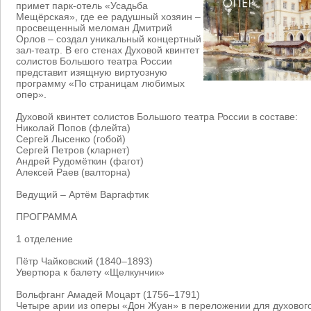
примет парк-отель «Усадьба
Мещёрская», где ее радушный хозяин –
просвещенный меломан Дмитрий
Орлов – создал уникальный концертный
зал-театр. В его стенах Духовой квинтет
солистов Большого театра России
представит изящную виртуозную
программу «По страницам любимых
опер».
Духовой квинтет солистов Большого театра России в составе:
Николай Попов (флейта)
Сергей Лысенко (гобой)
Сергей Петров (кларнет)
Андрей Рудомёткин (фагот)
Алексей Раев (валторна)
Ведущий – Артём Варгафтик
ПРОГРАММА
1 отделение
Пётр Чайковский (1840–1893)
Увертюра к балету «Щелкунчик»
Вольфганг Амадей Моцарт (1756–1791)
Четыре арии из оперы «Дон Жуан» в переложении для духового