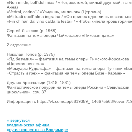
«Non mi dir, bell’idol mio» / «Нет, жестокой, милый друг мой, т
Анна)
«Vedrai, carino’’ / «Увидишь, миленок» (Церлина)
«Mi tradi quell’ alma ingrata» / «Он принес одно лишь несчастье
«Fin ch’han dal vino calda la testa» / «Чтобы кипела кровь горяч
Сергей Лысенко (р. 1968)
Фантазия на темы оперы Чайковского «Пиковая дама»
2 отделение
Николай Попов (р. 1975)
«Яд безумия» – фантазия на темы оперы Римского-Корсакова
«Царская невеста»
«Мемуары Рудольфа» – фантазия на темы оперы Пуччини «Бо
«Страсть и грех» – фантазия на темы оперы Бизе «Кармен»
Джулио Бриччальди (1818–1881)
Фантастическое попурри на темы оперы Россини «Севильский
цирюльник», соч. 37
Информация с https://vk.com/app6819359_-146675563#/event/1
« вернуться
владимирская афиша
другие концерты во Владимире