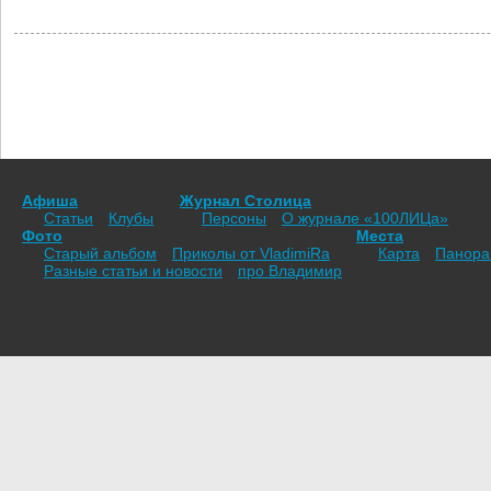
Афиша
Журнал Столица
Статьи
Клубы
Персоны
О журнале «100ЛИЦа»
Фото
Места
Старый альбом
Приколы от VladimiRа
Карта
Панор
Разные статьи и новости
про Владимир