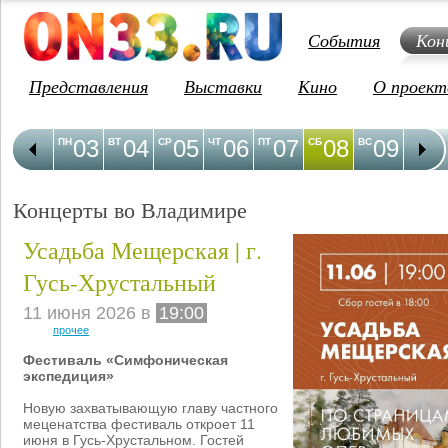
События
Кон
Представления
Выставки
Кино
О проект
03
04
05
06
07
08
09
1
ПН
ВТ
СР
ЧТ
ПТ
СБ
ВС
ПН
Концерты во Владимире
Усадьба Мещерская | г.
Гусь-Хрустальный
11 июня 2026 в
19:00
прочее
Фестиваль «Симфоническая
экспедиция»
Новую захватывающую главу частного
меценатства фестиваль откроет 11
июня в Гусь-Хрустальном. Гостей