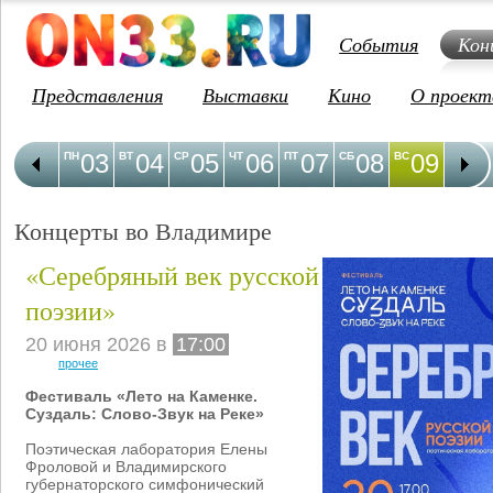
События
Кон
Представления
Выставки
Кино
О проект
03
04
05
06
07
08
09
1
ПН
ВТ
СР
ЧТ
ПТ
СБ
ВС
ПН
Концерты во Владимире
«Серебряный век русской
поэзии»
20 июня 2026 в
17:00
прочее
Фестиваль «Лето на Каменке.
Суздаль: Слово-Звук на Реке»
Поэтическая лаборатория Елены
Фроловой и Владимирского
губернаторского симфонический