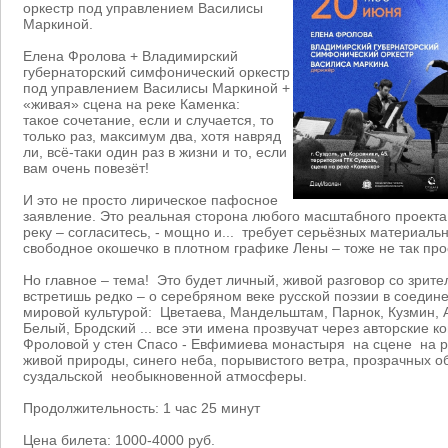
оркестр под управлением Василисы
Маркиной.
Елена Фролова + Владимирский
губернаторский симфонический оркестр
под управлением Василисы Маркиной +
«живая» сцена на реке Каменка:
такое сочетание, если и случается, то
только раз, максимум два, хотя навряд
ли, всё-таки один раз в жизни и то, если
вам очень повезёт!
И это не просто лирическое пафосное
заявление. Это реальная сторона любого масштабного проекта 
реку – согласитесь, - мощно и... требует серьёзных материаль
свободное окошечко в плотном графике Лены – тоже не так про
Но главное – тема! Это будет личный, живой разговор со зрите
встретишь редко – о серебряном веке русской поэзии в соедин
мировой культурой: Цветаева, Мандельштам, Парнок, Кузмин, 
Белый, Бродский ... все эти имена прозвучат через авторские 
Фроловой у стен Спасо - Евфимиева монастыря на сцене на р
живой природы, синего неба, порывистого ветра, прозрачных о
суздальской необыкновенной атмосферы.
Продолжительность: 1 час 25 минут
Цена билета: 1000-4000 руб.