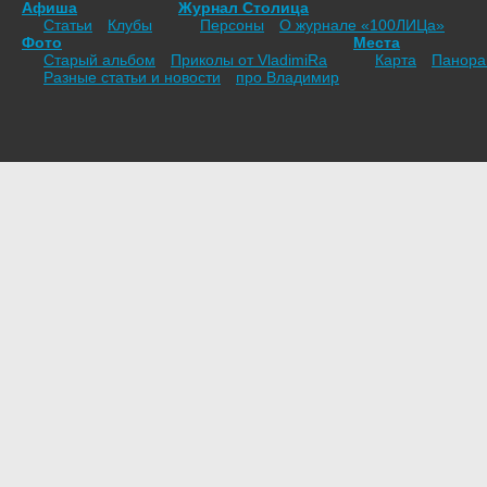
Афиша
Журнал Столица
Статьи
Клубы
Персоны
О журнале «100ЛИЦа»
Фото
Места
Старый альбом
Приколы от VladimiRа
Карта
Панор
Разные статьи и новости
про Владимир