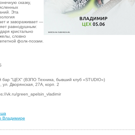
онечную сказку,
численных
аний. Эта
фология
ает и завораживает —
ляет равнодушным:
даря кристально
желы, словно
епетной фолк-поэзии.
6
й бар "ЦЕХ" (ВЗПО Техника, бывший клуб «STUDIO»)
, ул. Дворянская, 27А, корп. 2
://vk.ru/green_apelsin_vladimir
иша
во Владимире