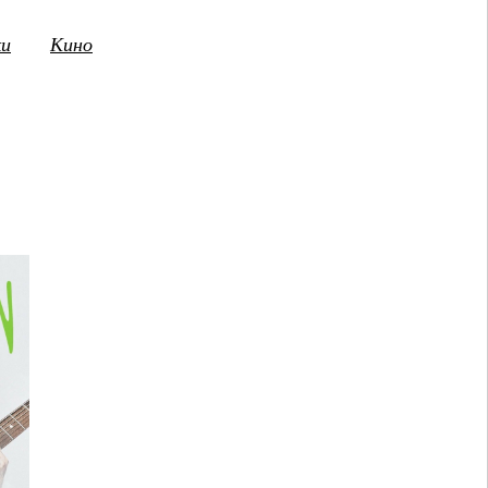
ки
Кино
3
14
15
16
17
18
19
20
21
2
ПТ
СБ
ВС
ПН
ВТ
СР
ЧТ
ПТ
СБ