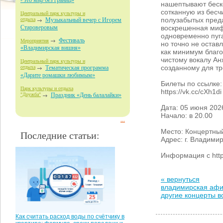
- это мир без границ»
нашептывают беск
сотканную из бес
Центральный парк культуры и
полузабытых пред
отдыха
Музыкальный вечер с Игорем
воскрешенная ми
Староверовым
одновременно пуг
Фестиваль
Мероприятия
но точно не остав
«Владимирская вишня»
как минимум благо
чистому вокалу Ан
Центральный парк культуры и
созданному для тр
отдыха
Тематическая программа
«Дарите ромашки любимым»
Билеты по ссылке:
Парк культуры и отдыха
https://vk.cc/cXh1di
"Дружба"
Праздник «День балалайки»
Дата: 05 июня 202
Начало: в 20.00
...
Место: Концертны
Последние статьи:
Адрес: г. Владимир
Информация с https
« вернуться
владимирская аф
другие концерты 
Как считать расход воды по счётчику в