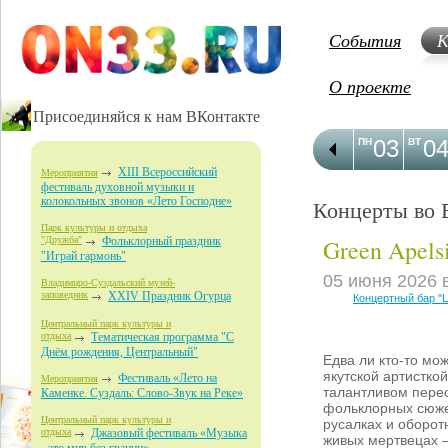
События
К
О проекте
Присоединяйся к нам ВКонтакте
03
0
ПН
ВТ
XIII Всероссийский
Мероприятия
фестиваль духовной музыки и
колокольных звонов «Лето Господне»
Концерты во 
Парк культуры и отдыха
Green Apels
"Дружба"
Фольклорный праздник
"Играй гармонь"
05 июня 2026 
Владимиро-Суздальский музей-
заповедник
XXIV Праздник Огурца
Концертный бар "
Центральный парк культуры и
отдыха
Тематическая программа "С
Днём рождения, Центральный"
Едва ли кто-то мож
якутской артисткой
Фестиваль «Лето на
Мероприятия
талантливом пере
Каменке. Суздаль: Слово-Звук на Реке»
фольклорных сюже
Центральный парк культуры и
русалках и оборот
отдыха
Джазовый фестиваль «Музыка
живых мертвецах 