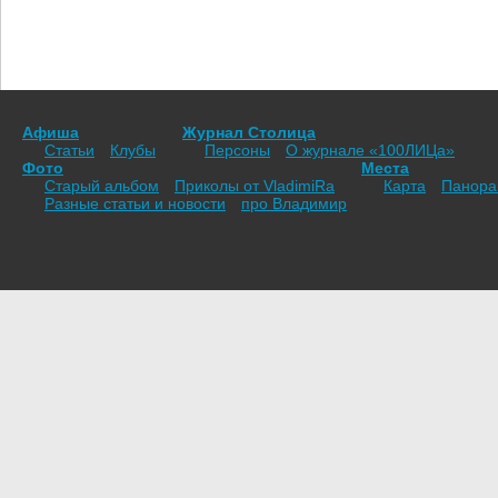
Афиша
Журнал Столица
Статьи
Клубы
Персоны
О журнале «100ЛИЦа»
Фото
Места
Старый альбом
Приколы от VladimiRа
Карта
Панор
Разные статьи и новости
про Владимир