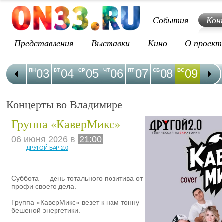
События
Кон
Представления
Выставки
Кино
О проект
03
04
05
06
07
08
09
1
ПН
ВТ
СР
ЧТ
ПТ
СБ
ВС
ПН
Концерты во Владимире
Группа «КаверМикс»
06 июня 2026 в
21:00
ДРУГОЙ БАР 2.0
Суббота — день тотального позитива от
профи своего дела.
Группа «КаверМикс» везет к нам тонну
бешеной энергетики.