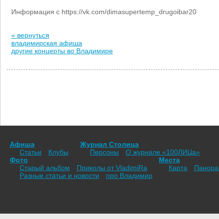
Информация с https://vk.com/dimasupertemp_drugoibar20
« вернуться
владимирская афиша
другие концерты во Владимире
Афиша
Журнал Столица
Статьи
Клубы
Персоны
О журнале «100ЛИЦа»
Фото
Места
Старый альбом
Приколы от VladimiRа
Карта
Панор
Разные статьи и новости
про Владимир