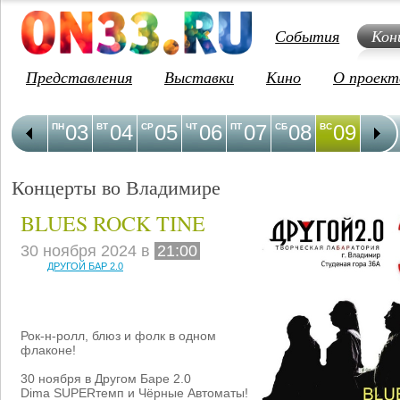
События
Кон
Представления
Выставки
Кино
О проект
03
04
05
06
07
08
09
1
ПН
ВТ
СР
ЧТ
ПТ
СБ
ВС
ПН
Концерты во Владимире
BLUES ROCK TINE
30 ноября 2024 в
21:00
ДРУГОЙ БАР 2.0
Рок-н-ролл, блюз и фолк в одном
флаконе!
30 ноября в Другом Баре 2.0
Dima SUPERтемп и Чёрные Автоматы!