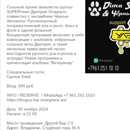
Сольный проект вокалиста группы
SUPERтемп Дмитрия Осадчего
совместно с ансамблем Чёрные
Автоматы! Русскоязычный
полуакустический рок-н-ролл, блюз и
фолк в одном флаконе!
Концертная программа включает в себя
композиции с альбомов, избранные
сольные хиты Дмитрия, а также
несколько кавер-версий песен
мастодонтов русского рок-н-ролла и
эстрады! Новая программа и
презентация альбома "Ветеринар"
Специальные гости:
Группа Улей
Вход: 500 руб.
INFO / RESERVE / WhatsApp +7 961 251 1010
https://drugoy-bar.restoplace.ws/
Дата: 30 ноября 2024
Начало: в 21.00
Место проведения: Другой Бар 2.0
Адрес: Владимир, Студёная гора 36 А