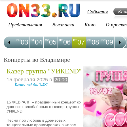
События
Кон
Представления
Выставки
Кино
О проект
03
04
05
06
07
08
09
1
ПН
ВТ
СР
ЧТ
ПТ
СБ
ВС
ПН
Концерты во Владимире
Кавер-группа "УИКEND"
15 февраля 2025 в
20:00
Концертный бар "ЦЕХ"
15 ФЕВРАЛЯ – праздничный концерт ко
дню всех влюблённых от кавер-группы
УИКEND.
Песни про любовь в драйвовых
танцевальных аранжировках в живом