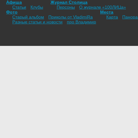
Афиша
Журнал Столица
Статьи
Клубы
Персоны
О журнале «100ЛИЦа»
Фото
Места
Старый альбом
Приколы от VladimiRа
Карта
Панор
Разные статьи и новости
про Владимир