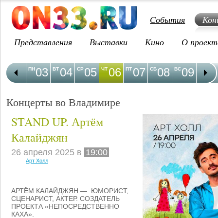
События
Кон
Представления
Выставки
Кино
О проект
03
04
05
06
07
08
09
1
ПН
ВТ
СР
ЧТ
ПТ
СБ
ВС
ПН
Концерты во Владимире
STAND UP. Артём
Калайджян
26 апреля 2025 в
19:00
Арт Холл
АРТËМ КАЛАЙДЖЯН — ЮМОРИСТ,
СЦЕНАРИСТ, АКТЕР. СОЗДАТЕЛЬ
ПРОЕКТА «НЕПОСРЕДСТВЕННО
КАХА».