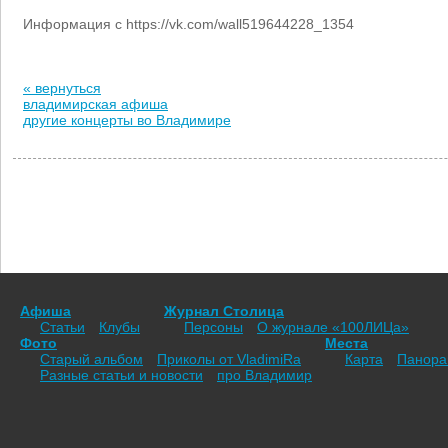
Информация с https://vk.com/wall519644228_1354
« вернуться
владимирская афиша
другие концерты во Владимире
Афиша
Журнал Столица
Статьи
Клубы
Персоны
О журнале «100ЛИЦа»
Фото
Места
Старый альбом
Приколы от VladimiRа
Карта
Панор
Разные статьи и новости
про Владимир