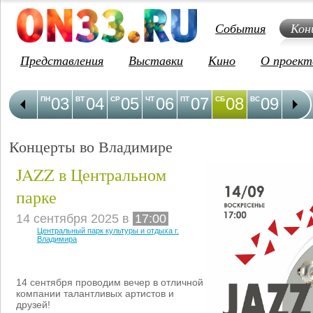
События
Кон
Представления
Выставки
Кино
О проект
03
04
05
06
07
08
09
1
ПН
ВТ
СР
ЧТ
ПТ
СБ
ВС
ПН
Концерты во Владимире
JAZZ в Центральном
парке
14 сентября 2025 в
17:00
Центральный парк культуры и отдыха г.
Владимира
14 сентября проводим вечер в отличной
компании талантливых артистов и
друзей!