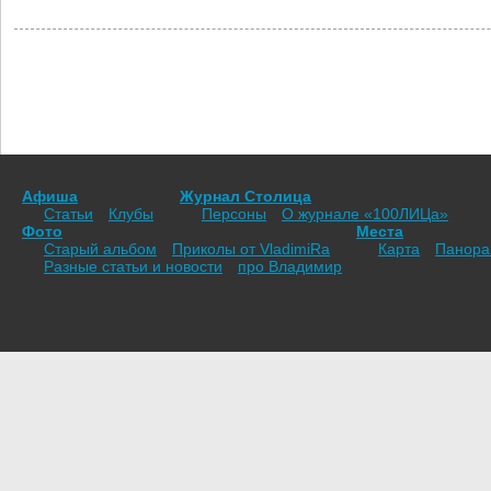
Афиша
Журнал Столица
Статьи
Клубы
Персоны
О журнале «100ЛИЦа»
Фото
Места
Старый альбом
Приколы от VladimiRа
Карта
Панор
Разные статьи и новости
про Владимир