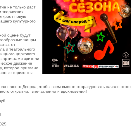
тие не только даст
и творческих
откроет новую
нашего культурного
ной сцене будут
гообразные жанры
ства: от
ла и театрального
лищного циркового
 с артистами зрители
ческое движение
у, которое призвано
данные горизонты
нах нашего Дворца, чтобы всем вместе отпраздновать начало этого
лного открытий, впечатлений и вдохновения!
руб.
I
2025