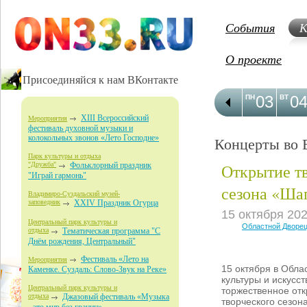
События
К
О проекте
Присоединяйся к нам ВКонтакте
03
0
ПН
ВТ
XIII Всероссийский
Мероприятия
фестиваль духовной музыки и
колокольных звонов «Лето Господне»
Концерты во 
Парк культуры и отдыха
Открытие т
"Дружба"
Фольклорный праздник
"Играй гармонь"
сезона «Ша
Владимиро-Суздальский музей-
заповедник
XXIV Праздник Огурца
15 октября 20
Центральный парк культуры и
Областной Дворец
отдыха
Тематическая программа "С
Днём рождения, Центральный"
Фестиваль «Лето на
Мероприятия
15 октября в Обла
Каменке. Суздаль: Слово-Звук на Реке»
культуры и искусст
Центральный парк культуры и
торжественное отк
отдыха
Джазовый фестиваль «Музыка
творческого сезона