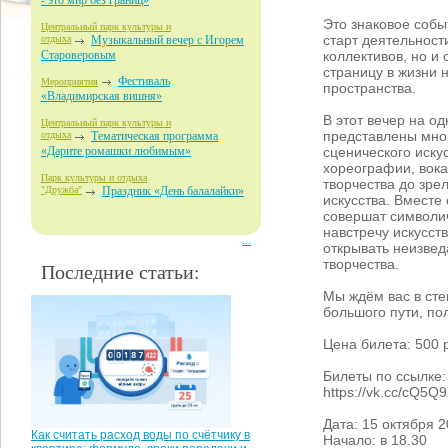
- это мир без границ»
Это знаковое собы
Центральный парк культуры и
старт деятельност
отдыха
Музыкальный вечер с Игорем
коллективов, но и 
Староверовым
страницу в жизни 
Фестиваль
Мероприятия
пространства.
«Владимирская вишня»
В этот вечер на од
Центральный парк культуры и
представлены мно
отдыха
Тематическая программа
сценического искус
«Дарите ромашки любимым»
хореографии, вока
Парк культуры и отдыха
творчества до зре
"Дружба"
Праздник «День балалайки»
искусства. Вместе
совершат символи
навстречу искусств
...
открывать неизве
творчества.
Последние статьи:
Мы ждём вас в сте
большого пути, по
Цена билета: 500 
Билеты по ссылке:
https://vk.cc/cQ5Q9
Дата: 15 октября 
Как считать расход воды по счётчику в
Начало: в 18.30