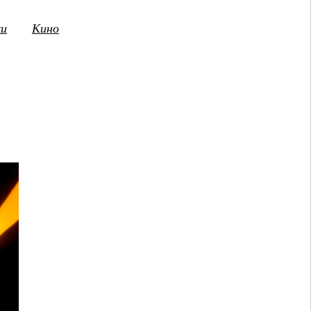
ки
Кино
3
14
15
16
17
18
19
20
21
2
ПТ
СБ
ВС
ПН
ВТ
СР
ЧТ
ПТ
СБ