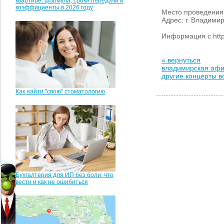
квартире: формула, сроки передачи и
коэффициенты в 2026 году
Место проведения:
Адрес: г. Владимир
Информация с http:
« вернуться
владимирская аф
другие концерты 
Как найти "свою" стоматологию
Бухгалтерия для ИП без боли: что
вести и как не ошибиться