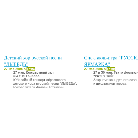
Детский хор русской песни
Спектакль-игра "РУСС
"ЛЫБЕДЬ"
ЯРМАРКА"
27 мая 2005 в
17:04
27 мая 2005 в
17:09
27 мая, Концертный зал
27 и 30 мая, Театр фольк
им.С.И.Танеева
"РАЗГУЛЯЙ"
Юбилейный концерт образцового
Закрытие концертного сезон
детского хора русской песни "ЛЫБЕДЬ".
и школьников города.
Руководители Андрей Артемкин,
Татьяна Артемкина).