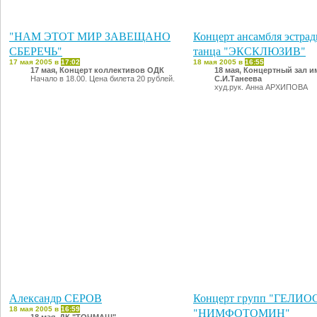
"НАМ ЭТОТ МИР ЗАВЕЩАНО
Концерт ансамбля эстрад
СБЕРЕЧЬ"
танца "ЭКСКЛЮЗИВ"
17 мая 2005 в
17:02
18 мая 2005 в
16:55
17 мая, Концерт коллективов ОДК
18 мая, Концертный зал и
Начало в 18.00. Цена билета 20 рублей.
С.И.Танеева
худ.рук. Анна АРХИПОВА
Александр СЕРОВ
Концерт групп "ГЕЛИОС
18 мая 2005 в
16:59
"НИМФОТОМИН"