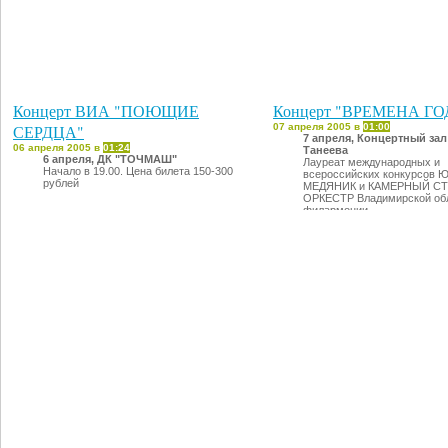
Концерт ВИА "ПОЮЩИЕ
Концерт "ВРЕМЕНА ГО
СЕРДЦА"
07 апреля 2005 в
01:00
7 апреля, Концертный зал
06 апреля 2005 в
01:24
Танеева
6 апреля, ДК "ТОЧМАШ"
Лауреат международных и
Начало в 19.00. Цена билета 150-300
всероссийских конкурсов 
рублей
МЕДЯНИК и КАМЕРНЫЙ С
ОРКЕСТР Владимирской об
филармонии