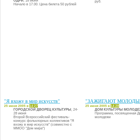
ОДРИ
, 18 июня
руб.
Начало в 17.00. Цена билета 50 рублей
"Я вхожу в мир искусств"
"ЗАЖИГАЮТ МОЛОДЫ
25 июня 2005 в
14:27
25 июня 2005 в
14:28
ГОРОДСКОЙ ДВОРЕЦ КУЛЬТУРЫ
, 24-
ДОМ КУЛЬТУРЫ МОЛОД
28 июня
Программа, посвященная Д
Второй Всероссийский фестиваль-
молодежи
конкурс фольклорных коллективов "Я
вхожу в мир искусств" (совместно с
ММОО "Дом мира")