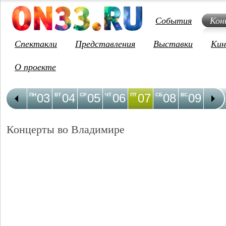
События
Кон
Спектакли
Представления
Выставки
Кин
О проекте
03
04
05
06
07
08
09
1
ПН
ВТ
СР
ЧТ
ПТ
СБ
ВС
ПН
Концерты во Владимире