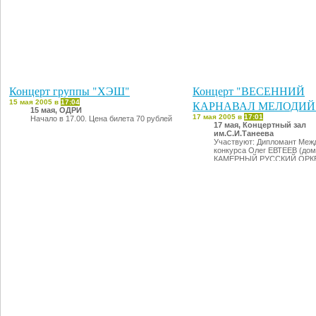
Концерт группы "ХЭШ"
Концерт "ВЕСЕННИЙ
15 мая 2005 в
17:04
КАРНАВАЛ МЕЛОДИЙ
15 мая, ОДРИ
17 мая 2005 в
17:01
Начало в 17.00. Цена билета 70 рублей
17 мая, Концертный зал
им.С.И.Танеева
Участвуют: Дипломант Меж
конкурса Олег ЕВТЕЕВ (дом
КАМЕРНЫЙ РУССКИЙ ОРК
Владимирской областной ф
у Анатолия АНТОНОВА