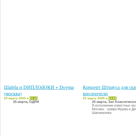
Шайба и DИПЛОdОКИ + Dogma
Концерт Штрауса для ск
(москва)
виолончели
25 марта 2005 в
01:12
25 марта 2005 в
22:05
25 марта, ОДРИ
25 марта, Зал Классическ
В исполнении известных му
Москвы - графа Муржа и Де
Шаповалова