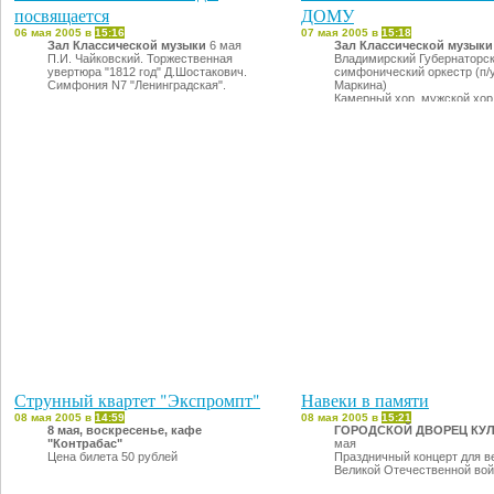
посвящается
ДОМУ
06 мая 2005 в
15:16
07 мая 2005 в
15:18
Зал Классической музыки
6 мая
Зал Классической музыки
П.И. Чайковский. Торжественная
Владимирский Губернаторс
увертюра "1812 год" Д.Шостакович.
симфонический оркестр (п/
Симфония N7 "Ленинградская".
Маркина)
Камерный хор, мужской хор
мальчиков и хор девочек (п
Маркина)
Струнный квартет "Экспромпт"
Навеки в памяти
08 мая 2005 в
14:59
08 мая 2005 в
15:21
8 мая, воскресенье, кафе
ГОРОДСКОЙ ДВОРЕЦ КУ
"Контрабас"
мая
Цена билета 50 рублей
Праздничный концерт для в
Великой Отечественной во