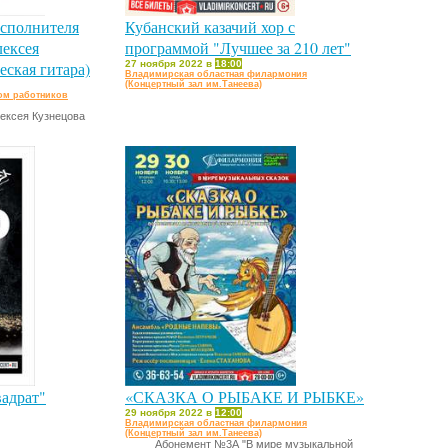
сполнителя
Кубанский казачий хор с
лексея
программой "Лучшее за 210 лет"
еская гитара)
27 ноября 2022 в
18:00
Владимирская областная филармония
(Концертный зал им.Танеева)
ом работников
ексея Кузнецова
адрат"
«СКАЗКА О РЫБАКЕ И РЫБКЕ»
29 ноября 2022 в
12:00
Владимирская областная филармония
(Концертный зал им.Танеева)
Абонемент №3А "В мире музыкальной