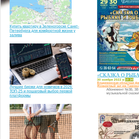
Купить квартиру в Зеленогорске Санкт-
Петербурга для комфортной жизни у
залива
«СКАЗКА О РЫБА
30 ноября 2022 в
10:30
Владимирская областная ф
(Концертный зал им.Танеева
Лучшие биржи для новичков в 2026:
Абонемент №3Б, 3В
ТОП-25 и пошаговый выбор первой
музыкальной сказки
платформы