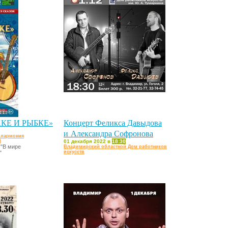
КЕ И РЫБКЕ»
Концерт Феликса Давыдова
и Александра Софронова
илармония
)
01 декабря 2022 в
18:30
 "В мире
Владимирский областной Дом работников
искусств
"