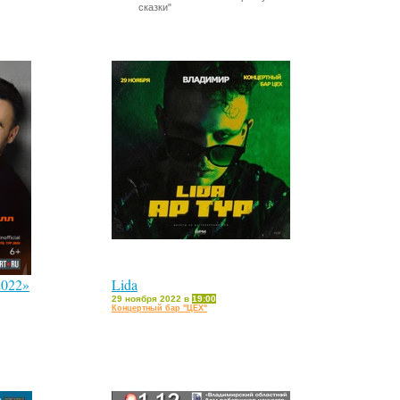
сказки"
2022»
Lida
29 ноября 2022 в
19:00
Концертный бар "ЦЕХ"