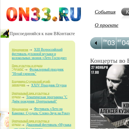
События
К
О проекте
Присоединяйся к нам ВКонтакте
03
0
ПН
ВТ
XIII Всероссийский
Мероприятия
фестиваль духовной музыки и
колокольных звонов «Лето Господне»
Концерты во 
Парк культуры и отдыха
"Дружба"
Фольклорный праздник
"Играй гармонь"
Владимиро-Суздальский музей-
заповедник
XXIV Праздник Огурца
Центральный парк культуры и
отдыха
Тематическая программа "С
Днём рождения, Центральный"
Фестиваль «Лето на
Мероприятия
Каменке. Суздаль: Слово-Звук на Реке»
Центральный парк культуры и
отдыха
Джазовый фестиваль «Музыка