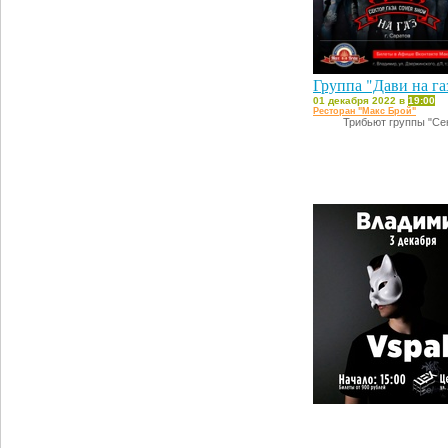
Группа "Дави на га
01 декабря 2022 в
19:00
Ресторан "Макс Брой"
Трибьют группы "Сек