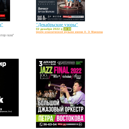
з"
"Декабрьские узоры"
02 декабря 2022 в
18:30
Центр классической музыки имени А. Э. Маркина
тор газа"