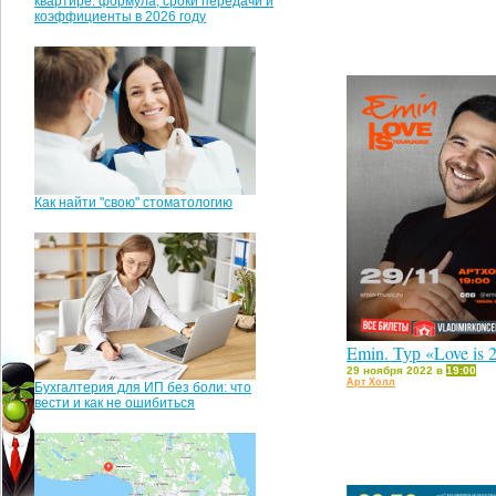
квартире: формула, сроки передачи и
коэффициенты в 2026 году
Как найти "свою" стоматологию
Emin. Тур «Love is 
29 ноября 2022 в
19:00
Арт Холл
Бухгалтерия для ИП без боли: что
вести и как не ошибиться