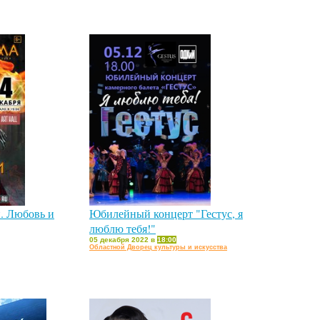
. Любовь и
Юбилейный концерт "Гестус, я
люблю тебя!"
05 декабря 2022 в
18:00
Областной Дворец культуры и искусства