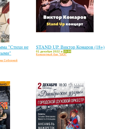
мма "Стихи не
STAND UP. Виктор Комаров (18+)
ными"
01 декабря 2022 в
19:00
Концертный бар "ЦЕХ"
 на Соборной