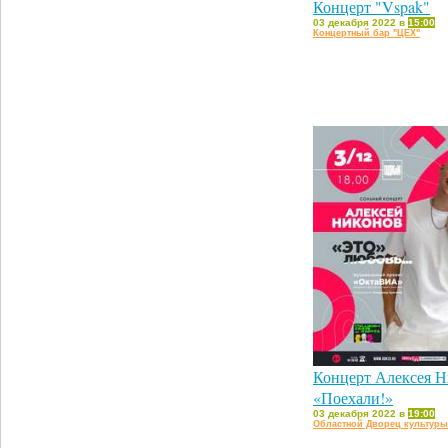
Концерт "Vspak"
03 декабря 2022 в
15:00
Концертный бар "ЦЕХ"
Концерт Алексея Н
«Поехали!»
03 декабря 2022 в
19:00
Областной Дворец культуры