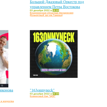
Большой Джазовый Оркестр под
управлением Петра Востокова
03 декабря 2022 в
18:00
Владимирская областная филармония
(Концертный зал им.Танеева)
иконова
"163onmyneck"
03 декабря 2022 в
20:00
Концертный бар "ЦЕХ"
 и искусства