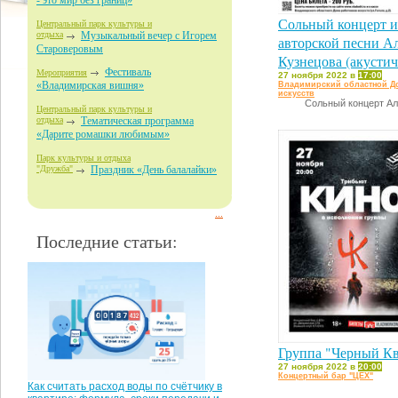
- это мир без границ»
Сольный концерт и
Центральный парк культуры и
отдыха
Музыкальный вечер с Игорем
авторской песни А
Староверовым
Кузнецова (акустич
Фестиваль
Мероприятия
27 ноября 2022 в
17:00
«Владимирская вишня»
Владимирский областной Д
искусств
Сольный концерт Ал
Центральный парк культуры и
отдыха
Тематическая программа
«Дарите ромашки любимым»
Парк культуры и отдыха
"Дружба"
Праздник «День балалайки»
...
Последние статьи:
Группа "Черный Кв
27 ноября 2022 в
20:00
Концертный бар "ЦЕХ"
Как считать расход воды по счётчику в