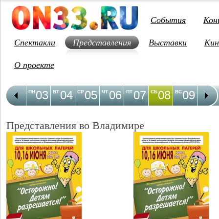
События
Кон
Спектакли
Представления
Выставки
Кин
О проекте
03
04
05
06
07
08
09
1
ПН
ВТ
СР
ЧТ
ПТ
СБ
ВС
ПН
Представления во Владимире