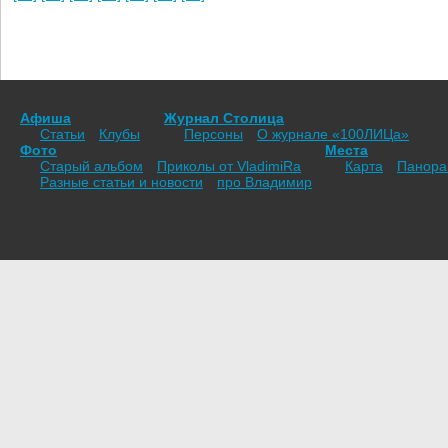
Афиша
Журнал Столица
Статьи
Клубы
Персоны
О журнале «100ЛИЦа»
Фото
Места
Старый альбом
Приколы от VladimiRа
Карта
Панор
Разные статьи и новости
про Владимир