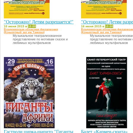
"Осторожно! Детям разрешается!"
"Осторожно! Детям разре
10 июня 2015 в
10:00
16 июня 2015 в
10:00
Владимирская областная филармония
Владимирская областная филармон
(Концертный зал им.Танеева)
(Концертный зал им.Танеева)
Музыкальное театрализованное
Музыкальное театрализова
представление по мотивам сказок и
представление по мотивам 
любимых мультфильмов
любимых мультфильмов
Гастроли цирка-шапито "Гиганты
Балет «Кармен-сюита»