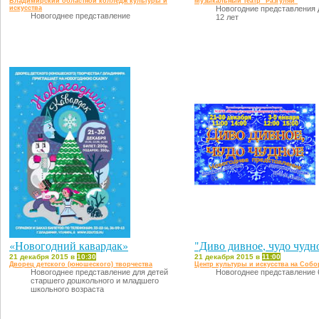
Владимирский областной колледж культуры и
Музыкальный театр "Разгуляй"
искусства
Новогодние представления д
Новогоднее представление
12 лет
«Новогодний кавардак»
"Диво дивное, чудо чудн
21 декабря 2015 в
10:30
21 декабря 2015 в
11:00
Дворец детского (юношеского) творчества
Центр культуры и искусства на Соб
Новогоднее представление для детей
Новогоднее представление 
старшего дошкольного и младшего
школьного возраста