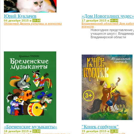
Юрий Куклачев
«Дом Новогодних чудес»
04 декабря 2015 в
19:00
17 декабря 2015 в
00:00
Областной Дворец культуры и искусства
Владимирский областной Дом рабо
искусств
Новогоднее представление 
учащихся школ г. Владимир
Владимирской области
«Бременские музыканты»
"Конек-горбунок"
18 декабря 2015 в
10:00
19 декабря 2015 в
10:30