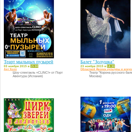
Теарт мыльных пузырей
Балет "Золушка"
03 ноября 2015 в
15:00
23 ноября 2015 в
18:30
Арт Холл
Областной Дворец культуры и искус
Шоу-спектакль «CLINC!» от Порт
Театр "Корона русского балет
Авентура (Испания)
Москва)