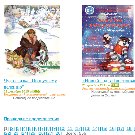
Чудо-сказка "По щучьему
«Новый год в Простокв
велению"
21 декабря 2015 в
11:00
Дворец детского (юношеского) твор
21 декабря 2015 в
11:00
Новогодний кукольный спек
Владимирский академический театр драмы
детей от 2-х лет
Новогоднее представление
Прошедшие представления
[1]
[2]
[3]
[4]
[5]
[6]
[7]
[8]
[9]
[10]
[11]
[12]
[13]
[14]
[15]
[16]
[17]
[18]
[22]
[23]
[24]
[25]
[26]
[27]
[28]
Всего: 556