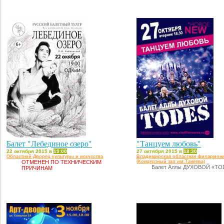
Балет "Лебединое озеро"
"Танцуем любовь"
22 октября 2015 в
19:00
27 октября 2015 в
18:30
Областной Дворец культуры и искусства
Владимирская областная филармон
ОТМЕНЕН ПО ТЕХНИЧЕСКИМ
(Концертный зал им.Танеева)
Балет Аллы ДУХОВОЙ «TO
ПРИЧИНАМ