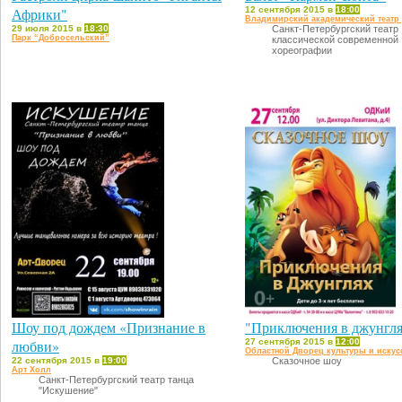
Африки"
12 сентября 2015 в
18:00
Владимирский академический театр
29 июля 2015 в
18:30
Санкт-Петербургский театр
Парк “Добросельский”
классической современной
хореографии
Шоу под дождем «Признание в
"Приключения в джунгл
любви»
27 сентября 2015 в
12:00
Областной Дворец культуры и искус
22 сентября 2015 в
19:00
Сказочное шоу
Арт Холл
Санкт-Петербургский театр танца
"Искушение"