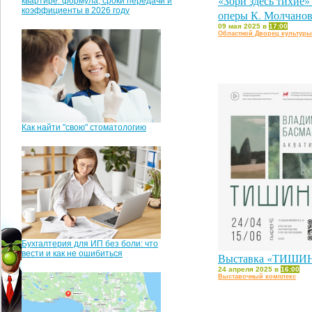
«Зори здесь тихие»
квартире: формула, сроки передачи и
коэффициенты в 2026 году
оперы К. Молчано
09 мая 2025 в
17:00
Областной Дворец культуры
Как найти "свою" стоматологию
Бухгалтерия для ИП без боли: что
вести и как не ошибиться
Выставка «ТИШИ
24 апреля 2025 в
16:00
Выставочный комплекс