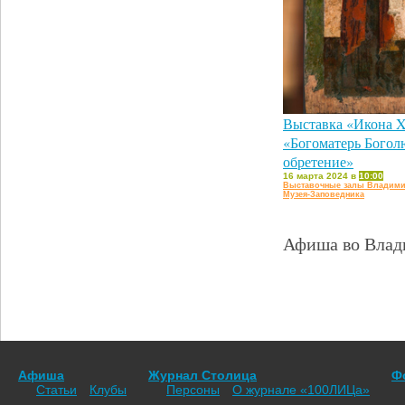
Выставка «Икона X
«Богоматерь Богол
обретение»
16 марта 2024 в
10:00
Выставочные залы Владими
Музея-Заповедника
Афиша во Влади
Афиша
Журнал Столица
Ф
Статьи
Клубы
Персоны
О журнале «100ЛИЦа»