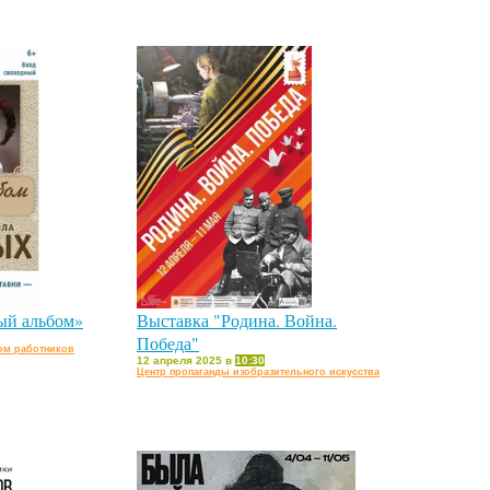
ый альбом»
Выставка "Родина. Война.
Победа"
ом работников
12 апреля 2025 в
10:30
Центр пропаганды изобразительного искусства