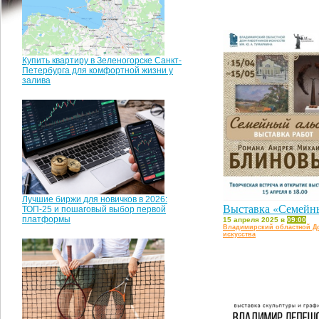
Купить квартиру в Зеленогорске Санкт-
Петербурга для комфортной жизни у
залива
Лучшие биржи для новичков в 2026:
Выставка «Семейн
ТОП-25 и пошаговый выбор первой
платформы
15 апреля 2025 в
09:00
Владимирский областной Д
искусства