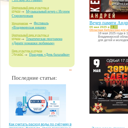
- это мир без границ»
Центральный парк культуры и
отдыха
Музыкальный вечер с Игорем
Староверовым
Вечер памяти Андр
Фестиваль
Мероприятия
09 мая 2025 в
11:00
«Владимирская вишня»
Областная библиотека для 
18 мая 2025 года в 1
Центральный парк культуры и
Владимирской облас
отдыха
Тематическая программа
для детей и молоде
«Дарите ромашки любимым»
Парк культуры и отдыха
"Дружба"
Праздник «День балалайки»
...
Последние статьи:
Как считать расход воды по счётчику в