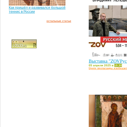
Как пришёл и развивался большой
теннис в России
остальные статьи
Выставка "ZOVРус
05 апреля 2025 в
10:30
Центр пропаганды изобразит