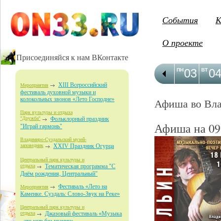
События
К
О проекте
Присоединяйся к нам ВКонтакте
03
0
ПН
ВТ
XIII Всероссийский
Мероприятия
фестиваль духовной музыки и
колокольных звонов «Лето Господне»
Афиша во Вл
Парк культуры и отдыха
"Дружба"
Фольклорный праздник
Афиша на 09
"Играй гармонь"
Владимиро-Суздальский музей-
заповедник
XXIV Праздник Огурца
Центральный парк культуры и
отдыха
Тематическая программа "С
Днём рождения, Центральный"
Фестиваль «Лето на
Мероприятия
Каменке. Суздаль: Слово-Звук на Реке»
Центральный парк культуры и
отдыха
Джазовый фестиваль «Музыка