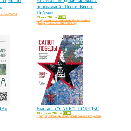
 - сцены из
Ансамбль «Родные напевы» с
ва
программой «Песни. Весна.
Победа»
 и искусства
09 мая 2025 в
12:00
Владимирская областная филармония
(Концертный зал им.Танеева)
НА»
Выставка "САЛЮТ ПОБЕДЫ"
19 апреля 2025 в
10:30
Центр пропаганды изобразительного искусства