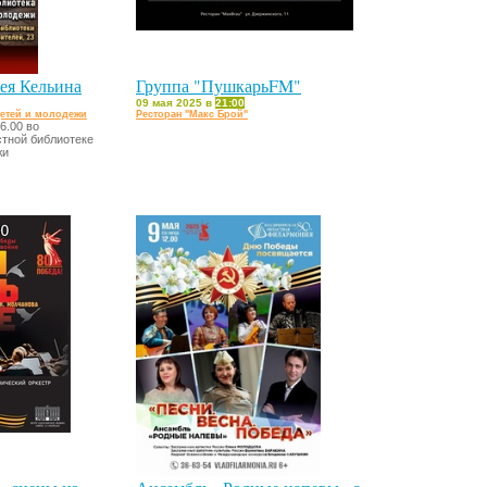
ея Кельина
Группа "ПушкарьFM"
09 мая 2025 в
21:00
детей и молодежи
Ресторан "Макс Брой"
6.00 во
тной библиотеке
жи