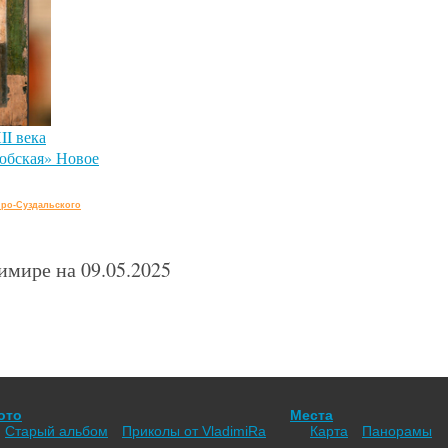
II века
юбская» Новое
ро-Суздальского
мире на 09.05.2025
ото
Места
Старый альбом
Приколы от VladimiRа
Карта
Панорамы