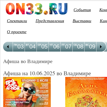
События
Кон
Спектакли
Представления
Выставки
Кин
О проекте
03
04
05
06
07
08
09
1
ПН
ВТ
СР
ЧТ
ПТ
СБ
ВС
ПН
Афиша во Владимире
Афиша на 10.06.2025 во Владимире