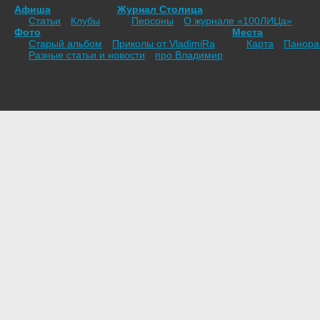
Афиша
Журнал Столица
Статьи
Клубы
Персоны
О журнале «100ЛИЦа»
Фото
Места
Старый альбом
Приколы от VladimiRа
Карта
Панор
Разные статьи и новости
про Владимир