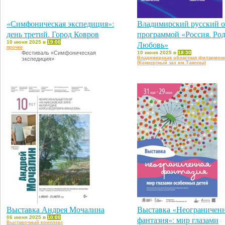
«Симфоническая экспедиция»:
Владимирский русский о
день третий. Город Ковров
программой «Россия. Род
10 июня 2025 в
19:00
Любовь»
прочее
Фестиваль «Симфоническая
10 июня 2025 в
18:30
Владимирская областная филармон
экспедиция»
(Концертный зал им.Танеева)
Выставка Андрея Мочалина
Выставка «Неограничен
06 июня 2025 в
10:00
фантазия»: мир глазами
Выставочный комплекс