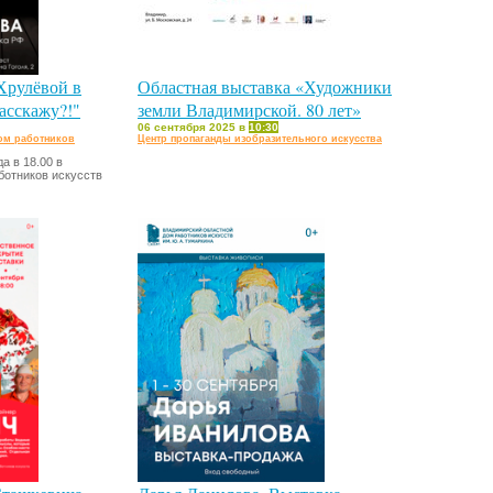
Хрулёвой в
Областная выставка «Художники
асскажу?!"
земли Владимирской. 80 лет»
06 сентября 2025 в
10:30
ом работников
Центр пропаганды изобразительного искусства
а в 18.00 в
отников искусств