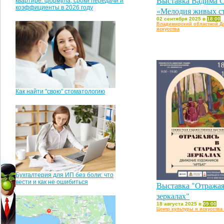
Выставка Вадима 
квартире: формула, сроки передачи и
коэффициенты в 2026 году
«Мелодия живых с
02 сентября 2025 в
18:00
Владимирский областной Д
искусства
Как найти "свою" стоматологию
Бухгалтерия для ИП без боли: что
вести и как не ошибиться
Выставка "Отражая
зеркалах"
18 августа 2025 в
09:00
Центр культуры и искусства