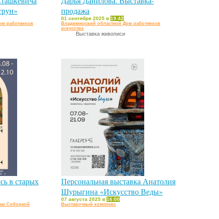
Сташкевича
Дарья Данилова. Выставка-
трун»
продажа
01 сентября 2025 в
19:42
ом работников
Владимирский областной Дом работников
искусства
Выставка живописи
сь в старых
Персональная выставка Анатолия
Шурыгина «Искусство Веды»
07 августа 2025 в
16:00
 на Соборной
Выставочный комплекс