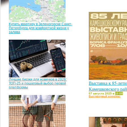
Купить квартиру в Зеленогорске Санкт-
Петербурга для комфортной жизни у
залива
Лучшие биржи для новичков в 2026:
Выставка к 85-лет
ТОП-25 и пошаговый выбор первой
платформы
Камешковского ра
07 августа 2025 в
10:00
Выставочный комплекс