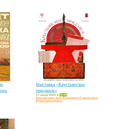
ию
Выставка «Крестьянское
йона
приданое»
27 июня 2025 в
10:00
Выставочные залы Владимиро-Суздальского
Музея-Заповедника