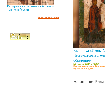
Как пришёл и развивался большой
теннис в России
остальные статьи
Выставка «Икона X
«Богоматерь Богол
обретение»
16 марта 2024 в
10:00
Выставочные залы Владими
Музея-Заповедника
Афиша во Влади