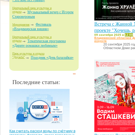
- это мир без границ»
Центральный парк культуры и
отдыха
Музыкальный вечер с Игорем
Староверовым
Встреча с Жанной 
Фестиваль
Мероприятия
проекте "Хочешь, р
«Владимирская вишня»
09 сентября 2025 в
12:00
Центральный парк культуры и
Владимирский областной Д
отдыха
Тематическая программа
искусств
20 сентября 2025 год
«Дарите ромашки любимым»
Областном Доме раб
Парк культуры и отдыха
"Дружба"
Праздник «День балалайки»
...
Последние статьи:
Как считать расход воды по счётчику в