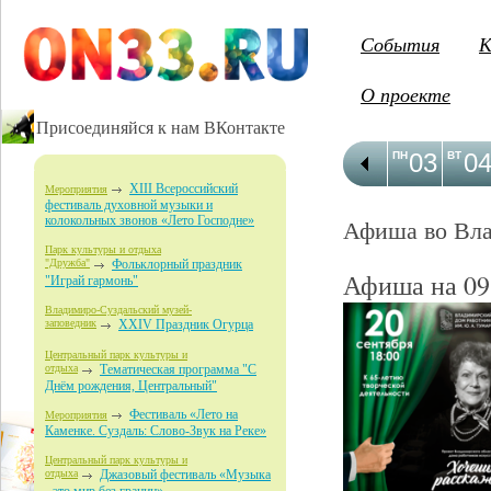
События
К
О проекте
Присоединяйся к нам ВКонтакте
03
0
ПН
ВТ
XIII Всероссийский
Мероприятия
фестиваль духовной музыки и
колокольных звонов «Лето Господне»
Афиша во Вл
Парк культуры и отдыха
"Дружба"
Фольклорный праздник
Афиша на 09
"Играй гармонь"
Владимиро-Суздальский музей-
заповедник
XXIV Праздник Огурца
Центральный парк культуры и
отдыха
Тематическая программа "С
Днём рождения, Центральный"
Фестиваль «Лето на
Мероприятия
Каменке. Суздаль: Слово-Звук на Реке»
Центральный парк культуры и
отдыха
Джазовый фестиваль «Музыка