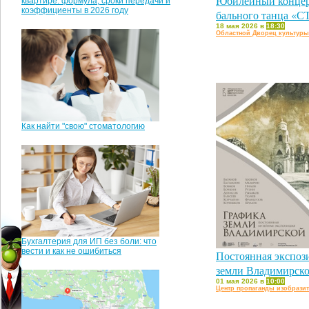
Юбилейный концер
квартире: формула, сроки передачи и
коэффициенты в 2026 году
бального танца «
18 мая 2026 в
18:30
Областной Дворец культуры
Как найти "свою" стоматологию
Бухгалтерия для ИП без боли: что
вести и как не ошибиться
Постоянная экспоз
земли Владимирск
01 мая 2026 в
10:00
Центр пропаганды изобразит