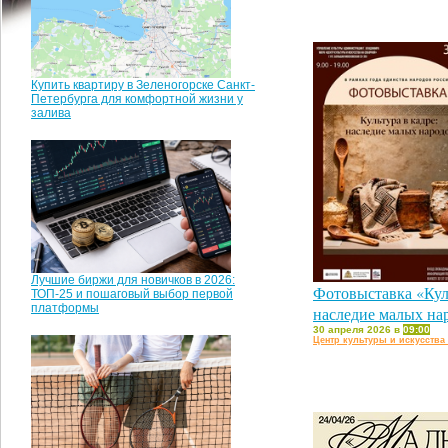
Купить квартиру в Зеленогорске Санкт-
Петербурга для комфортной жизни у
залива
Лучшие биржи для новичков в 2026:
Фотовыставка «Куль
ТОП-25 и пошаговый выбор первой
платформы
наследие малых на
30 апреля 2026 в
09:00
Центр культуры и искусства