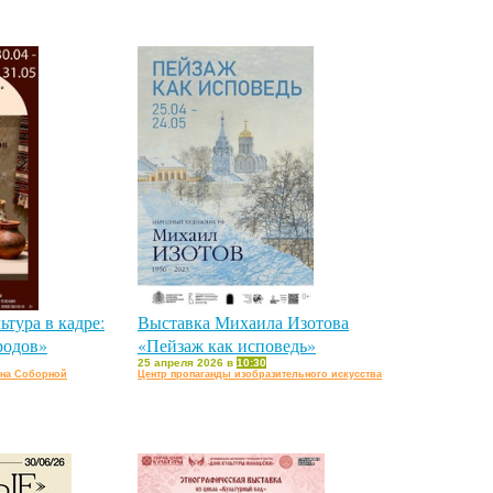
тура в кадре:
Выставка Михаила Изотова
родов»
«Пейзаж как исповедь»
25 апреля 2026 в
10:30
 на Соборной
Центр пропаганды изобразительного искусства