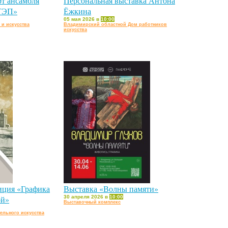
т ансамбля
Персональная выставка Антона
СТЭП»
Ёжкина
05 мая 2026 в
10:00
 и искусства
Владимирский областной Дом работников
искусства
иция «Графика
Выставка «Волны памяти»
ой»
30 апреля 2026 в
10:00
Выставочный комплекс
ельного искусства