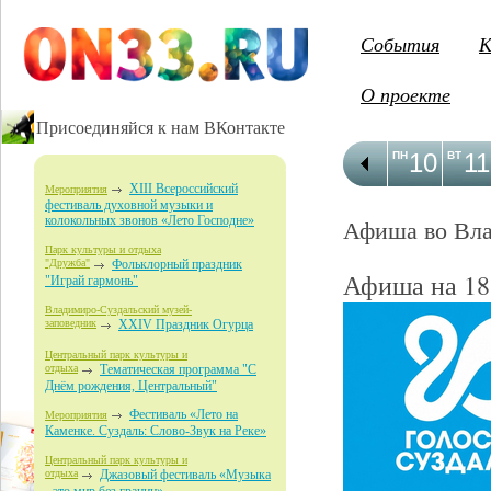
События
К
О проекте
Присоединяйся к нам ВКонтакте
10
11
ПН
ВТ
XIII Всероссийский
Мероприятия
фестиваль духовной музыки и
колокольных звонов «Лето Господне»
Афиша во Вл
Парк культуры и отдыха
"Дружба"
Фольклорный праздник
Афиша на 18
"Играй гармонь"
Владимиро-Суздальский музей-
заповедник
XXIV Праздник Огурца
Центральный парк культуры и
отдыха
Тематическая программа "С
Днём рождения, Центральный"
Фестиваль «Лето на
Мероприятия
Каменке. Суздаль: Слово-Звук на Реке»
Центральный парк культуры и
отдыха
Джазовый фестиваль «Музыка