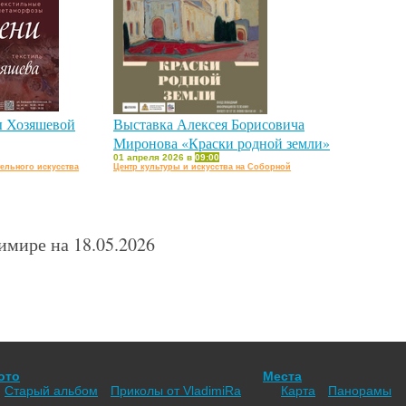
 Хозяшевой
Выставка Алексея Борисовича
Миронова «Краски родной земли»
01 апреля 2026 в
09:00
ельного искусства
Центр культуры и искусства на Соборной
мире на 18.05.2026
ото
Места
Старый альбом
Приколы от VladimiRа
Карта
Панорамы