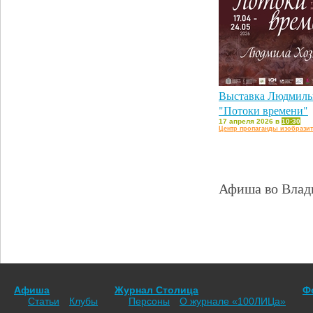
Выставка Людмилы
"Потоки времени"
17 апреля 2026 в
10:30
Центр пропаганды изобразит
Афиша во Влади
Афиша
Журнал Столица
Ф
Статьи
Клубы
Персоны
О журнале «100ЛИЦа»