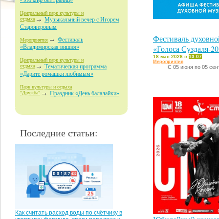
- это мир без границ»
Центральный парк культуры и
отдыха
Музыкальный вечер с Игорем
Староверовым
Фестиваль духовно
Фестиваль
Мероприятия
«Голоса Суздаля-2
«Владимирская вишня»
18 мая 2026 в
13:07
Центральный парк культуры и
Мероприятия
отдыха
Тематическая программа
С 05 июня по 05 сен
«Дарите ромашки любимым»
Парк культуры и отдыха
"Дружба"
Праздник «День балалайки»
...
Последние статьи:
Как считать расход воды по счётчику в