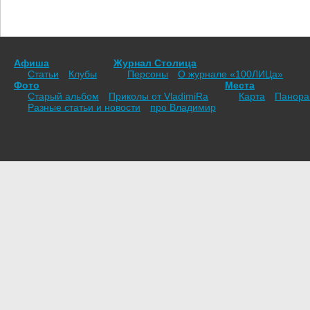
Афиша
Журнал Столица
Статьи
Клубы
Персоны
О журнале «100ЛИЦа»
Фото
Места
Старый альбом
Приколы от VladimiRа
Карта
Панор
Разные статьи и новости
про Владимир