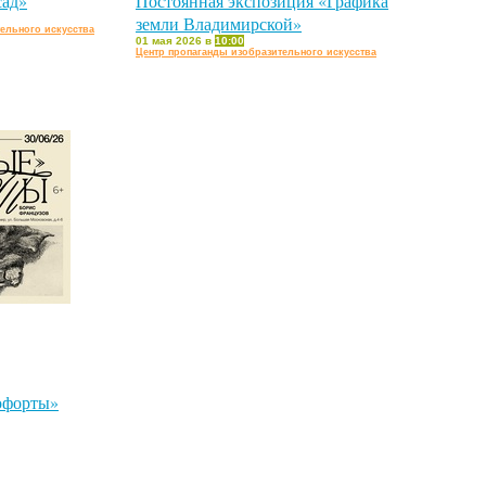
сад»
Постоянная экспозиция «Графика
земли Владимирской»
ельного искусства
01 мая 2026 в
10:00
Центр пропаганды изобразительного искусства
офорты»