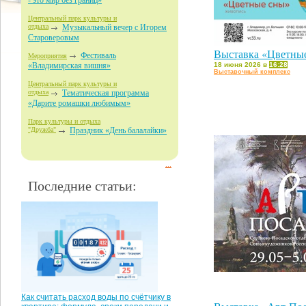
- это мир без границ»
Центральный парк культуры и
отдыха
Музыкальный вечер с Игорем
Староверовым
Выставка «Цветны
Фестиваль
Мероприятия
18 июня 2026 в
16:28
«Владимирская вишня»
Выставочный комплекс
Центральный парк культуры и
отдыха
Тематическая программа
«Дарите ромашки любимым»
Парк культуры и отдыха
"Дружба"
Праздник «День балалайки»
...
Последние статьи:
Как считать расход воды по счётчику в