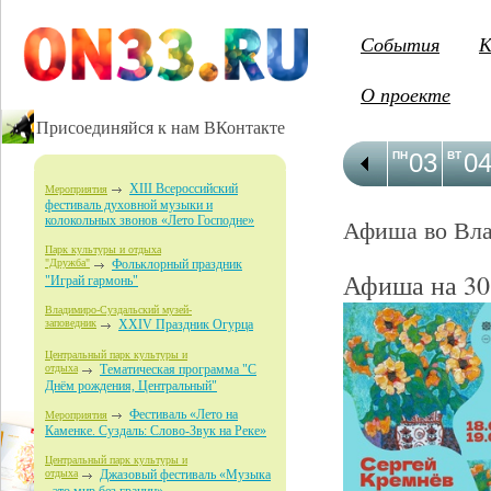
События
К
О проекте
Присоединяйся к нам ВКонтакте
03
0
ПН
ВТ
XIII Всероссийский
Мероприятия
фестиваль духовной музыки и
колокольных звонов «Лето Господне»
Афиша во Вл
Парк культуры и отдыха
"Дружба"
Фольклорный праздник
Афиша на 30
"Играй гармонь"
Владимиро-Суздальский музей-
заповедник
XXIV Праздник Огурца
Центральный парк культуры и
отдыха
Тематическая программа "С
Днём рождения, Центральный"
Фестиваль «Лето на
Мероприятия
Каменке. Суздаль: Слово-Звук на Реке»
Центральный парк культуры и
отдыха
Джазовый фестиваль «Музыка