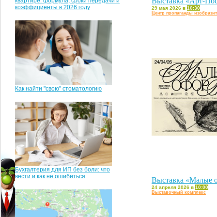
Выставка «Арт-По
квартире: формула, сроки передачи и
коэффициенты в 2026 году
29 мая 2026 в
10:30
Центр пропаганды изобразит
Как найти "свою" стоматологию
Бухгалтерия для ИП без боли: что
вести и как не ошибиться
Выставка «Малые 
24 апреля 2026 в
10:00
Выставочный комплекс