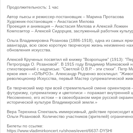
Продолжительность: 1 час
Автор пьесы и режиссер-постановщик – Марина Протасова
Художник-постановщик – Анастасия Милова
Проекция и анимация – Анастасия Милова и Алексей Ложкин
Композитор – Алексей Сидорцев, заслуженный работник культ
Ольга Владимировна Розанова (1886-1918), одна из самых ярки
авангарда, всю свою короткую творческую жизнь неизменно на
обновления искусства.
Алексей Крученых посвятил ей книжку "Возропщем" (1913): "П
Петрограда О. Розановой". В 1915 году Владимир Маяковский н
стихотворений с надписью: "Светлой О.В.Р. - эти стихи". Петр 
яркое имя – «ОЛЬРОЗ». Александр Родченко восклицал: "Живоп
революционер Искусства, первый Мастер супрематической жив
Ее творческий мир при всей стремительной смене ориентиров 
футуризму, супрематизму и цветописи – поражает внутренней ц
Несомненно, его истоки – в своеобразном мире русской окраины
исторической культуре Владимирской земли.»
Вера Терехина Спектакль иммерсивный, действие происходит 
Ольги Розановой. Количество участников (зрителей) ограничено
Билеты по ссылке:
https://www.vladimirkoncert.ru/shows/event/6637-DYSHI