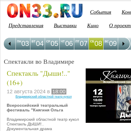
События
Кон
Представления
Выставки
Кино
О проект
03
04
05
06
07
08
09
1
ПН
ВТ
СР
ЧТ
ПТ
СБ
ВС
ПН
Спектакли во Владимире
Спектакль "Дыши!.."
(16+)
12 августа 2024 в
18:00
Владимирский областной театр кукол
Всероссийский театральный
фестиваль "Княгиня Ольга
Владимирский областной театр кукол
Спектакль ДЫШИ
!..
Документальная драма