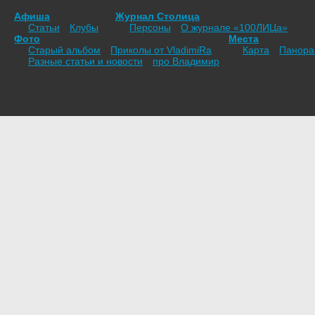
Афиша
Журнал Столица
Статьи
Клубы
Персоны
О журнале «100ЛИЦа»
Фото
Места
Старый альбом
Приколы от VladimiRа
Карта
Панор
Разные статьи и новости
про Владимир