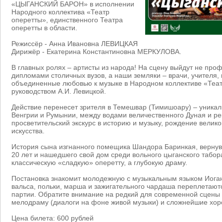
«ЦЫГАНСКИЙ БАРОН» в исполнении
Народного коллектива «Театр
оперетты», единственного Театра
оперетты в области.
Режиссёр - Анна Ивановна ЛЕВИЦКАЯ
Дирижёр - Екатерина Константиновна МЕРКУЛОВА.
В главных ролях – артисты из народа! На сцену выйдут не про
дипломами столичных вузов, а наши земляки – врачи, учителя,
объединенные любовью к музыке в Народном коллективе «Теат
руководством А.И. Левицкой.
Действие перенесет зрителя в Темешвар (Тимишоару) – уникал
Венгрии и Румынии, между водами величественного Дуная и ре
просветительский экскурс в историю и музыку, рождение велик
искусства.
История сына изгнанного помещика Шандора Баринкая, вернув
20 лет и нашедшего свой дом среди вольного цыганского табора
классическую «сладкую» оперетту, а глубокую драму.
Постановка знакомит молодежную с музыкальным языком Иога
вальса, польки, марша и зажигательного чардаша переплетают
партии. Обратите внимание на редкий для современной сцены
мелодраму (диалоги на фоне живой музыки) и сложнейшие хо
Цена билета: 600 рублей