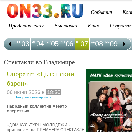
События
Кон
Представления
Выставки
Кино
О проект
03
04
05
06
07
08
09
1
ПН
ВТ
СР
ЧТ
ПТ
СБ
ВС
ПН
Спектакли во Владимире
Оперетта «Цыганский
барон»
06 июня 2026 в
18:30
Театр им.Луначарского
Народный коллектив «Театр
оперетты»
«ДОМ КУЛЬТУРЫ МОЛОДЁЖИ»
приглашает на ПРЕМЬЕРУ СПЕКТАКЛЯ