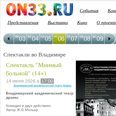
События
Кон
Представления
Выставки
Кино
О проект
03
04
05
06
07
08
09
1
ПН
ВТ
СР
ЧТ
ПТ
СБ
ВС
ПН
Спектакли во Владимире
Спектакль "Мнимый
больной" (14+)
14 июня 2026 в
17:00
Владимирский академический театр драмы
Владимирский академический театр
драмы
Комедия в двух действиях
Автор Ж-Б Мольер