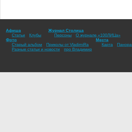
Афиша
Журнал Столица
Статьи
Клубы
Персоны
О журнале «100ЛИЦа»
Фото
Места
Старый альбом
Приколы от VladimiRа
Карта
Панор
Разные статьи и новости
про Владимир