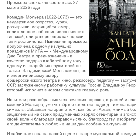
Премьера спектакля состоялась 27
марта 2026 года
Комедии Мольера (1622-1673) — это
неудержимое озорство, кураж,
розыгрыши, искрящийся юмор,
великолепное собрание человеческих
типажей, олицетворяющих как пороки,
так и достоинства. Нынешняя премьера
приурочена к одному из лучших
праздников МИРА — к Международному
Дню Театра и предназначена - в
качестве подарка к юбилейному году -
одному из старейших служителей не
только Владимирской Мельпомены, но
и энергичнейшему актёру
общероссийского театра и кино, режиссёру, педагогу — заслуж
ССР, заслуженному работнику культуры России Владимиру Гео
который исполнит в новом спектакле главную роль.
Носители разнообразных человеческих пороков, страстей и сла
комедий Мольера, уже четвёртое столетие подряд - имена нар
символы. Забавная история о том, как богач Арган, мнимый бо
зацикленный на своих придуманных хворях отец-тиран и эгоист,
своей воле и благодаря здравомыслию, благородству, изобрета
его действительно любят, - в наши дни особенно актуальна!
И заблистает она на нашей сцене в жанре музыкальной комеди