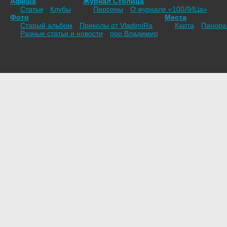
Афиша
Журнал Столица
Статьи
Клубы
Персоны
О журнале «100ЛИЦа»
Фото
Места
Старый альбом
Приколы от VladimiRа
Карта
Панор
Разные статьи и новости
про Владимир