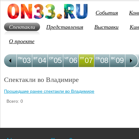
События
Кон
Спектакли
Представления
Выставки
Кин
О проекте
03
04
05
06
07
08
09
1
ПН
ВТ
СР
ЧТ
ПТ
СБ
ВС
ПН
Спектакли во Владимире
Прошедшие ранее спектакли во Владимире
Всего: 0