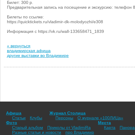
Билет: 300 р.
Предварительная запись на посещение и экскурсию: телефон 8
Билеты по ссылке:
https://quicktickets.ru/vladimir-dk-molodyozhi/e308
Информация с https://vk.ru/wall-133658471_1839
« вернуться
владимирская афиша
другие выставки во Владимире
Афиша
Журнал Столица
Статьи
Клубы
Персоны
О журнале «100ЛИЦа»
Фото
Места
Старый альбом
Приколы от VladimiRа
Карта
Панор
Разные статьи и новости
про Владимир