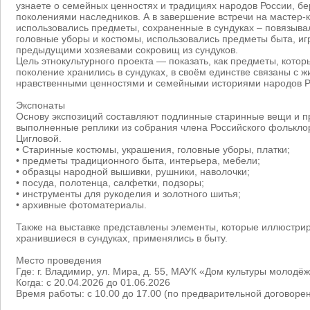
узнаете о семейных ценностях и традициях народов России, б
поколениями наследников. А в завершение встречи на мастер-к
использовались предметы, сохраненные в сундуках – повязывал
головные уборы и костюмы, использовались предметы быта, иг
предыдущими хозяевами сокровищ из сундуков.
Цель этнокультурного проекта — показать, как предметы, котор
поколение хранились в сундуках, в своём единстве связаны с ж
нравственными ценностями и семейными историями народов Р
Экспонаты
Основу экспозиций составляют подлинные старинные вещи и 
выполненные реплики из собрания члена Российского фолькло
Цигловой.
• Старинные костюмы, украшения, головные уборы, платки;
• предметы традиционного быта, интерьера, мебели;
• образцы народной вышивки, рушники, наволочки;
• посуда, полотенца, салфетки, подзоры;
• инструменты для рукоделия и золотного шитья;
• архивные фотоматериалы.
Также на выставке представлены элементы, которые иллюстрир
хранившиеся в сундуках, применялись в быту.
Место проведения
Где: г. Владимир, ул. Мира, д. 55, МАУК «Дом культуры молодё
Когда: с 20.04.2026 до 01.06.2026
Время работы: с 10.00 до 17.00 (по предварительной договорен