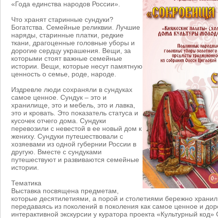
«Года единства народов России».
Что хранят старинные сундуки?
Богатства. Семейные реликвии. Лучшие
наряды, старинные платки, редкие
ткани, драгоценные головные уборы и
дорогие сердцу украшения. Вещи, за
которыми стоят важные семейные
истории. Вещи, которые несут памятную
ценность о семье, роде, народе.
Издревле люди сохраняли в сундуках
самое ценное. Сундук – это и
хранилище, это и мебель, это и лавка,
это и кровать. Это показатель статуса и
кусочек отчего дома. Сундуки
перевозили с невестой в ее новый дом к
жениху. Сундуки путешествовали с
хозяевами из одной губернии России в
другую. Вместе с сундуками
путешествуют и развиваются семейные
истории.
Тематика
Выставка посвящена предметам,
которые десятилетиями, а порой и столетиями бережно хранил
передаваясь из поколений в поколения как самое ценное и доро
интерактивной экскурсии у куратора проекта «Культурный код»