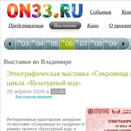
События
Кон
Представления
Выставки
Кино
О проект
03
04
05
06
07
08
09
1
ПН
ВТ
СР
ЧТ
ПТ
СБ
ВС
ПН
Выставки во Владимире
Этнографическая выставка «Сокровища и
цикла «Культурный код»
20 апреля 2026 в
10:00
Дом культуры молодежи
Интерактивные кураторские экскурсии
по выставке «Сокровища из сундуков» в
рамках проекта «Культурный код» и