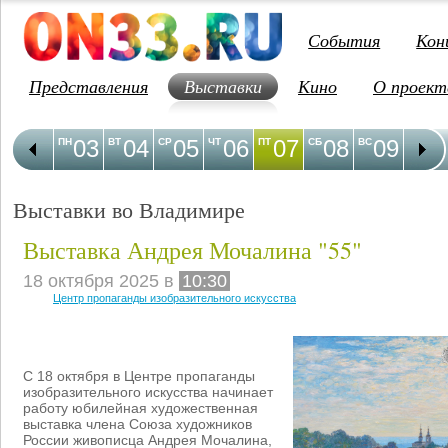
События
Кон
Представления
Выставки
Кино
О проект
03
04
05
06
07
08
09
1
ПН
ВТ
СР
ЧТ
ПТ
СБ
ВС
ПН
Выставки во Владимире
Выставка Андрея Мочалина "55"
18 октября 2025 в
10:30
Центр пропаганды изобразительного искусства
С 18 октября в Центре пропаганды
изобразительного искусства начинает
работу юбилейная художественная
выставка члена Союза художников
России живописца Андрея Мочалина,