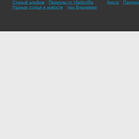
Старый альбом
Приколы от VladimiRа
Карта
Панор
Разные статьи и новости
про Владимир