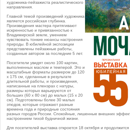
художника-пейзажиста реалистического
направления.
Главной темой произведений художника
является российская глубинка.
Произведения мастера притягивают
искренностью и привязанностью к
Владимирской земле, умением
чувствовать тонкие нюансы настроения
природы. В юбилейной экспозиции
представлены пейзажные работы,
созданные автором за последние 5 лет.
Посетители увидят около 100 картин,
выполненных маслом и темперой. Это и
масштабные форматы размером до 120
х 175 см, сделанные в результате
длительной работы, и произведения,
написанные на пленэрах с натуры,
размеры которых варьируются от
больших (60 х 80 см) до малых (15 х 20
см). Подготовлены более 30 малых
этюдов, которые отражают разные
времена года и природные состояния
разных городов России. Спокойные, лишенные внешних эффек
настроением тихой будничной жизни.
Для посетителей выставка откроется 18 октября и продолжится 