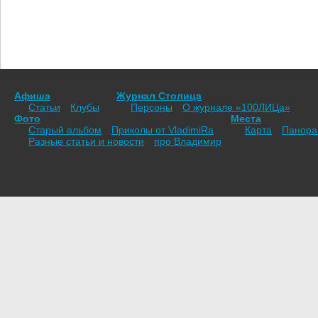
Афиша
Журнал Столица
Статьи
Клубы
Персоны
О журнале «100ЛИЦа»
Фото
Места
Старый альбом
Приколы от VladimiRа
Карта
Панор
Разные статьи и новости
про Владимир