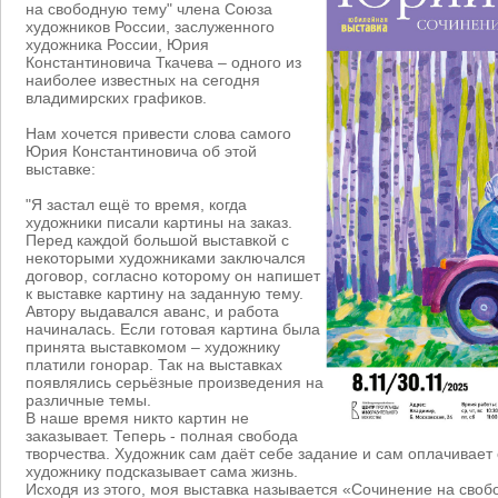
на свободную тему" члена Союза
художников России, заслуженного
художника России, Юрия
Константиновича Ткачева – одного из
наиболее известных на сегодня
владимирских графиков.
Нам хочется привести слова самого
Юрия Константиновича об этой
выставке:
"Я застал ещё то время, когда
художники писали картины на заказ.
Перед каждой большой выставкой с
некоторыми художниками заключался
договор, согласно которому он напишет
к выставке картину на заданную тему.
Автору выдавался аванс, и работа
начиналась. Если готовая картина была
принята выставкомом – художнику
платили гонорар. Так на выставках
появлялись серьёзные произведения на
различные темы.
В наше время никто картин не
заказывает. Теперь - полная свобода
творчества. Художник сам даёт себе задание и сам оплачивает
художнику подсказывает сама жизнь.
Исходя из этого, моя выставка называется «Сочинение на своб